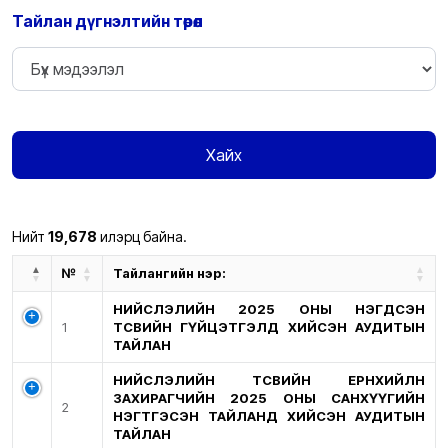
Тайлан дүгнэлтийн төрөл
Хайх
Нийт
19,678
илэрц байна.
№
Тайлангийн нэр:
НИЙСЛЭЛИЙН 2025 ОНЫ НЭГДСЭН
1
ТӨСВИЙН ГҮЙЦЭТГЭЛД ХИЙСЭН АУДИТЫН
ТАЙЛАН
НИЙСЛЭЛИЙН ТӨСВИЙН ЕРӨНХИЙЛӨН
ЗАХИРАГЧИЙН 2025 ОНЫ САНХҮҮГИЙН
2
НЭГТГЭСЭН ТАЙЛАНД ХИЙСЭН АУДИТЫН
ТАЙЛАН