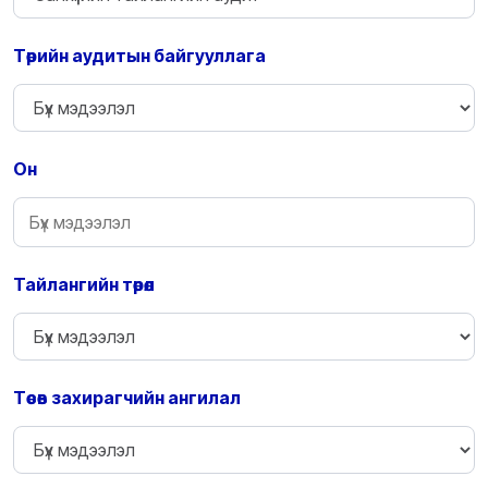
Төрийн аудитын байгууллага
Он
Тайлангийн төрөл
Төсөв захирагчийн ангилал