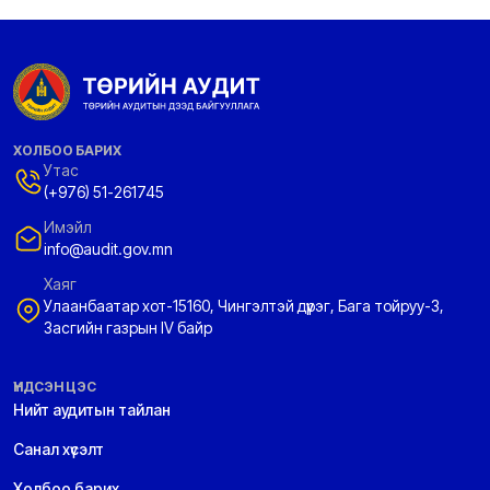
ХОЛБОО БАРИХ
Утас
(+976) 51-261745
Имэйл
info@audit.gov.mn
Хаяг
Улаанбаатар хот-15160, Чингэлтэй дүүрэг, Бага тойруу-3,
Засгийн газрын IV байр
ҮНДСЭН ЦЭС
Нийт аудитын тайлан
Санал хүсэлт
Холбоо барих