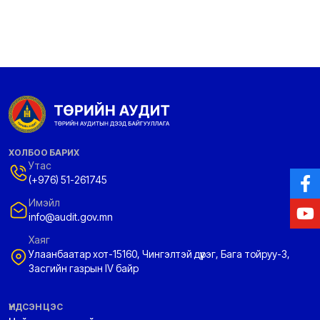
ХОЛБОО БАРИХ
Утас
(+976) 51-261745
Имэйл
info@audit.gov.mn
Хаяг
Улаанбаатар хот-15160, Чингэлтэй дүүрэг, Бага тойруу-3,
Засгийн газрын IV байр
ҮНДСЭН ЦЭС