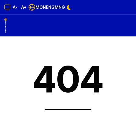
A-
A+
MON
ENG
MNG
404
______________