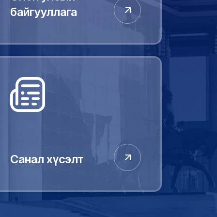
байгууллага
Санал хүсэлт