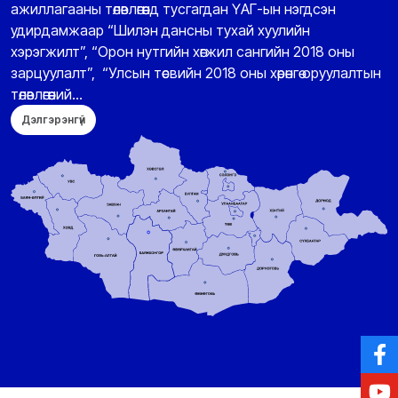
ажиллагааны төлөвлөгөөнд тусгагдан ҮАГ-ын нэгдсэн
удирдамжаар “Шилэн дансны тухай хуулийн
хэрэгжилт”, “Орон нутгийн хөгжил сангийн 2018 оны
зарцуулалт”, “Улсын төсвийн 2018 оны хөрөнгө оруулалтын
төлөвлөгөөний...
Дэлгэрэнгүй