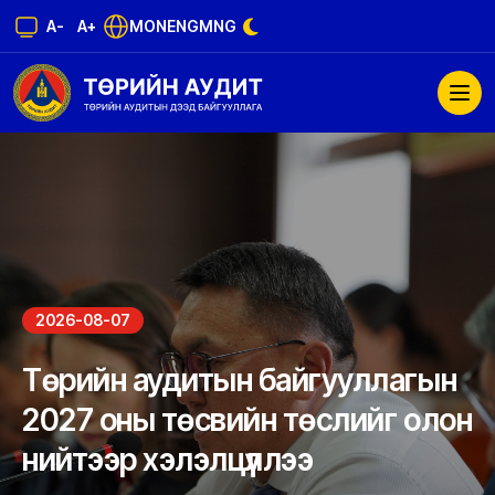
A-
A+
MON
ENG
MNG
2026-08-07
Төрийн аудитын байгууллагын
2027 оны төсвийн төслийг олон
нийтээр хэлэлцүүллээ