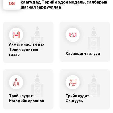
хаагчдад Төрийн одон медаль, салбарын
08
шагнал гардууллаа
Аймаг нийслэл дэх
Төрийн аудитын
Харилцагч талууд
газар
Төрийн аудит -
Төрийн аудит –
Иргэдийн оролцоо
Сонгууль