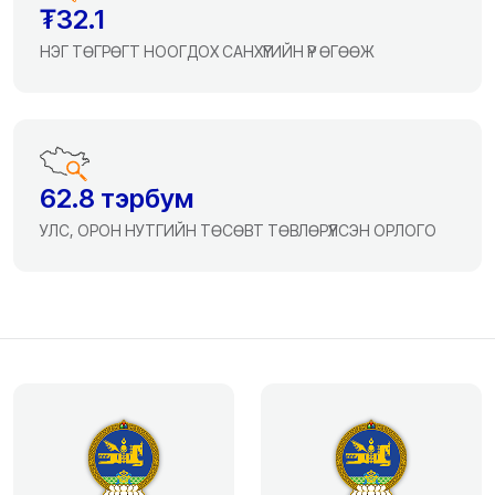
₮32.1
НЭГ ТӨГРӨГТ НООГДОХ САНХҮҮГИЙН ҮР ӨГӨӨЖ
62.8 тэрбум
УЛС, ОРОН НУТГИЙН ТӨСӨВТ ТӨВЛӨРҮҮЛСЭН ОРЛОГО