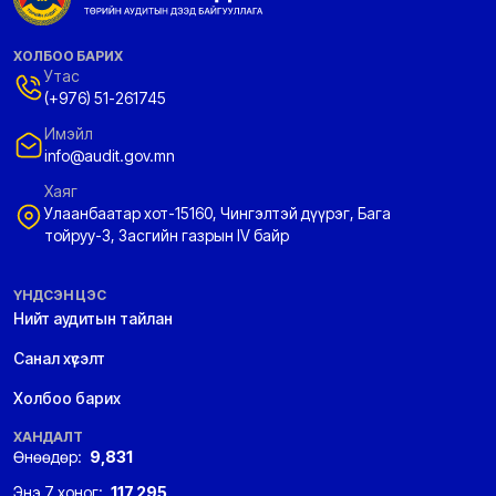
ХОЛБОО БАРИХ
Утас
(+976) 51-261745
Имэйл
info@audit.gov.mn
Хаяг
Улаанбаатар хот-15160, Чингэлтэй дүүрэг, Бага
тойруу-3, Засгийн газрын IV байр
ҮНДСЭН ЦЭС
Нийт аудитын тайлан
Санал хүсэлт
Холбоо барих
ХАНДАЛТ
Өнөөдөр:
9,831
Энэ 7 хоног:
117,295