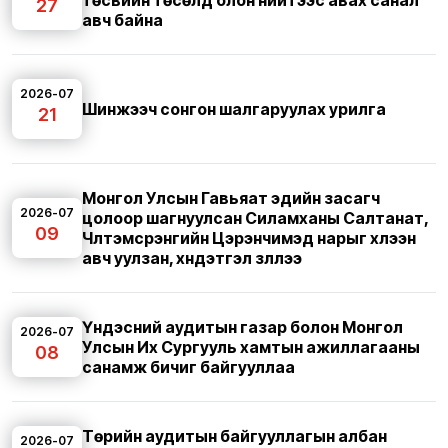
төсвийн төсөлд олон нийтээс авах санал
27
авч байна
2026-07
Шинжээч сонгон шалгаруулах урилга
21
Монгол Улсын Гавьяат эдийн засагч
2026-07
цолоор шагнуулсан Силамханы Салтанат,
09
Чүлтэмсүрэнгийн Цэрэнчимэд нарыг хүлээн
авч уулзан, хүндэтгэл үзүүллээ
Үндэсний аудитын газар болон Монгол
2026-07
Улсын Их Сургууль хамтын ажиллагааны
08
санамж бичиг байгууллаа
Төрийн аудитын байгууллагын албан
2026-07