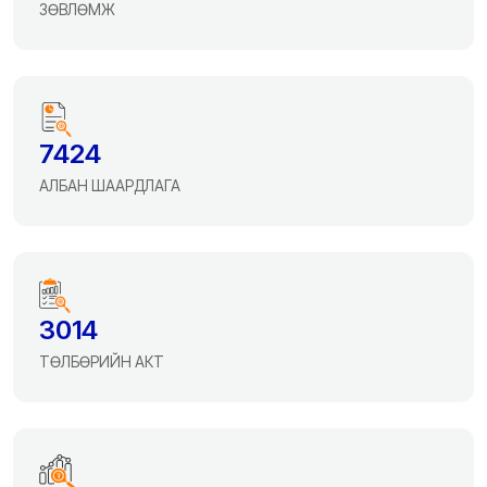
ЗӨВЛӨМЖ
7424
АЛБАН ШААРДЛАГА
3014
ТӨЛБӨРИЙН АКТ