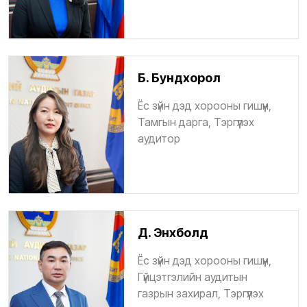
Б. Бундхорол
Ёс зүйн дэд хорооны гишүүн,
Тамгын дарга, Тэргүүлэх
аудитор
Д. Энхболд
Ёс зүйн дэд хорооны гишүүн,
Гүйцэтгэлийн аудитын
газрын захирал, Тэргүүлэх