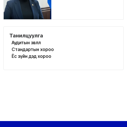
Танилцуулга
Аудитын зөвлөл
Стандартын хороо
Ёс зүйн дэд хороо