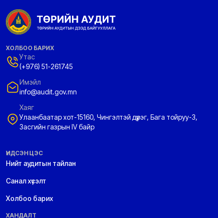
ХОЛБОО БАРИХ
Утас
(+976) 51-261745
Имэйл
info@audit.gov.mn
Хаяг
Улаанбаатар хот-15160, Чингэлтэй дүүрэг, Бага тойруу-3,
Засгийн газрын IV байр
ҮНДСЭН ЦЭС
Нийт аудитын тайлан
Санал хүсэлт
Холбоо барих
ХАНДАЛТ