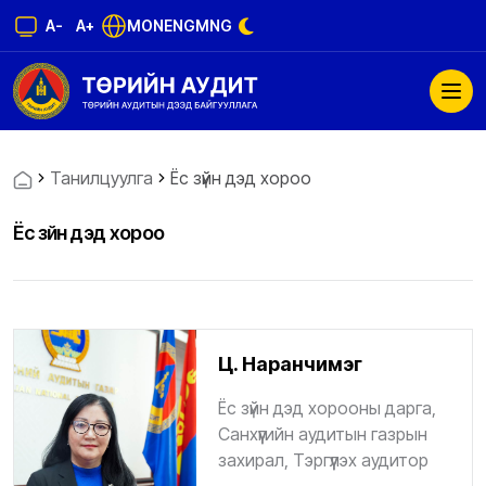
A-
A+
MON
ENG
MNG
Танилцуулга
Ёс зүйн дэд хороо
Ёс зүйн дэд хороо
Ц. Наранчимэг
Ёс зүйн дэд хорооны дарга,
Санхүүгийн аудитын газрын
захирал, Тэргүүлэх аудитор