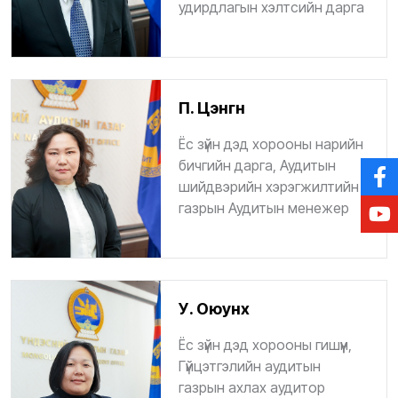
удирдлагын хэлтсийн дарга
П. Цэнгүүн
Ёс зүйн дэд хорооны нарийн
бичгийн дарга, Аудитын
шийдвэрийн хэрэгжилтийн
газрын Аудитын менежер
У. Оюунхүү
Ёс зүйн дэд хорооны гишүүн,
Гүйцэтгэлийн аудитын
газрын ахлах аудитор