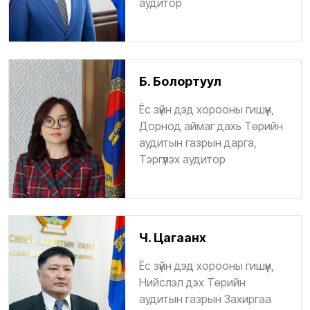
аудитор
Б. Болортуул
Ёс зүйн дэд хорооны гишүүн,
Дорнод аймаг дахь Төрийн
аудитын газрын дарга,
Тэргүүлэх аудитор
Ч. Цагаанхүү
Ёс зүйн дэд хорооны гишүүн,
Нийслэл дэх Төрийн
аудитын газрын Захиргаа