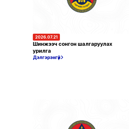
2026.07.21
Шинжээч сонгон шалгаруулах
урилга
Дэлгэрэнгүй