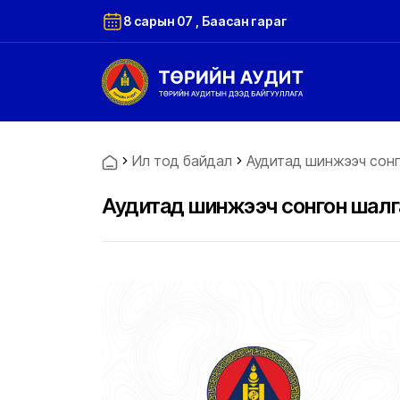
8 сарын 07 , Баасан гараг
Ил тод байдал
Аудитад шинжээч сонг
Аудитад шинжээч сонгон шал