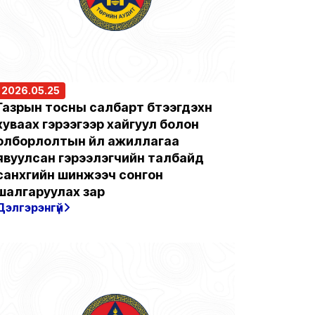
2026.05.25
Газрын тосны салбарт бүтээгдэхүүн
хуваах гэрээгээр хайгуул болон
олборлолтын үйл ажиллагаа
явуулсан гэрээлэгчийн талбайд
санхүүгийн шинжээч сонгон
шалгаруулах зар
Дэлгэрэнгүй