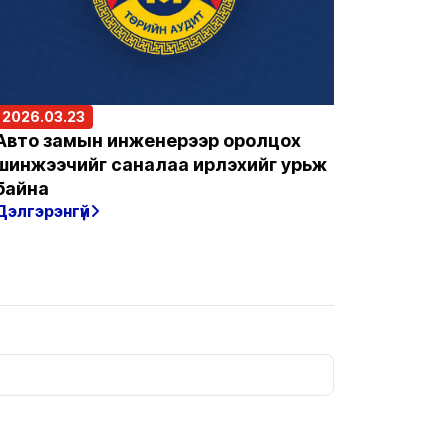
2026.03.23
Авто замын инженерээр оролцох
шинжээчийг саналаа ирүүлэхийг урьж
байна
Дэлгэрэнгүй