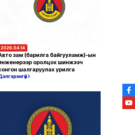
2026.04.14
Авто зам (барилга байгууламж)-ын
инженерээр оролцох шинжээч
сонгон шалгаруулах урилга
Дэлгэрэнгүй