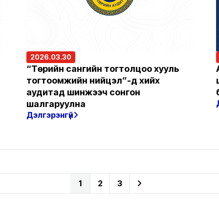
2026.03.30
“Төрийн сангийн тогтолцоо хууль
тогтоомжийн нийцэл”-д хийх
аудитад шинжээч сонгон
шалгаруулна
Дэлгэрэнгүй
1
2
3