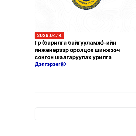
2026.04.14
Гүүр (барилга байгууламж)-ийн
инженерээр оролцох шинжээч
сонгон шалгаруулах урилга
Дэлгэрэнгүй