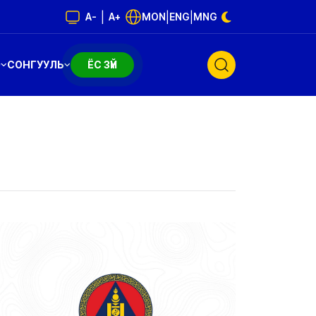
|
|
|
A-
A+
MON
ENG
MNG
Э
СОНГУУЛЬ
ЁС ЗҮЙ