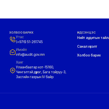
ХОЛБОО БАРИХ
ҮНДСЭН ЦЭС
Утас
Нийт аудитын тайл
(+976) 51-261745
Санал хүсэлт
Имэйл
info@audit.gov.mn
Холбоо барих
Хаяг
Улаанбаатар хот-15160,
Чингэлтэй дүүрэг, Бага тойруу-3,
Засгийн газрын IV байр