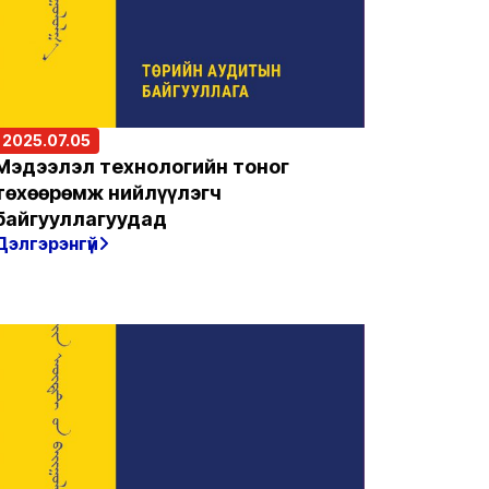
2025.07.05
Мэдээлэл технологийн тоног
төхөөрөмж нийлүүлэгч
байгууллагуудад
Дэлгэрэнгүй