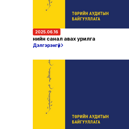
2025.06.16
Үнийн санал авах урилга
Дэлгэрэнгүй