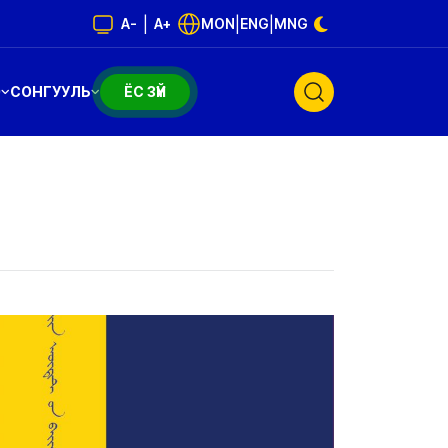
|
|
|
A-
A+
MON
ENG
MNG
Э
СОНГУУЛЬ
ЁС ЗҮЙ