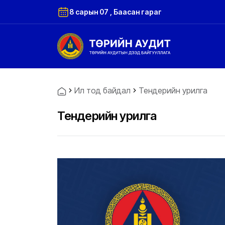
8 сарын 07 , Баасан гараг
Ил тод байдал
Тендерийн урилга
Тендерийн урилга