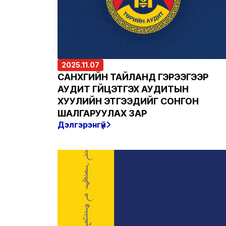
2025.11.07
САНХҮҮГИЙН ТАЙЛАНД ГЭРЭЭГЭЭР
АУДИТ ГҮЙЦЭТГЭХ АУДИТЫН
ХУУЛИЙН ЭТГЭЭДИЙГ СОНГОН
ШАЛГАРУУЛАХ ЗАР
Дэлгэрэнгүй