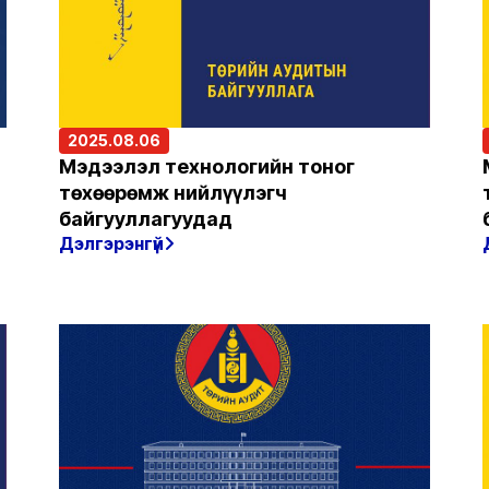
2025.08.06
Мэдээлэл технологийн тоног
төхөөрөмж нийлүүлэгч
байгууллагуудад
Дэлгэрэнгүй