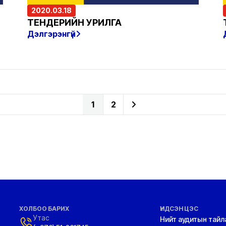
2020.03.18
ТЕНДЕРИЙН УРИЛГА
Дэлгэрэнгүй
1
2
ХОЛБОО БАРИХ
ҮНДСЭН ЦЭС
Утас
Нийт аудитын тайл