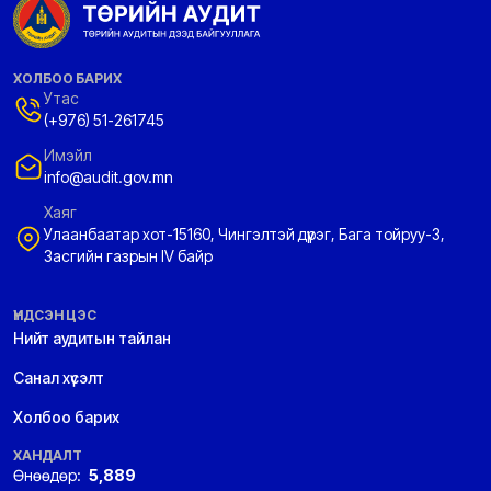
ХОЛБОО БАРИХ
Утас
(+976) 51-261745
Имэйл
info@audit.gov.mn
Хаяг
Улаанбаатар хот-15160, Чингэлтэй дүүрэг, Бага тойруу-3,
Засгийн газрын IV байр
ҮНДСЭН ЦЭС
Нийт аудитын тайлан
Санал хүсэлт
Холбоо барих
ХАНДАЛТ
Өнөөдөр:
5,889