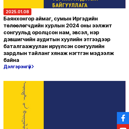
2025.01.08
Баянхонгор аймаг, сумын Иргэдийн
төлөөлөгчдийн хурлын 2024 оны ээлжит
сонгуульд оролцсон нам, эвсэл, нэр
дэвшигчийн аудитын хуулийн этгээдээр
баталгаажуулан ирүүлсэн сонгуулийн
зардлын тайланг хянаж нэгтгэн мэдээлж
байна
Дэлгэрэнгүй