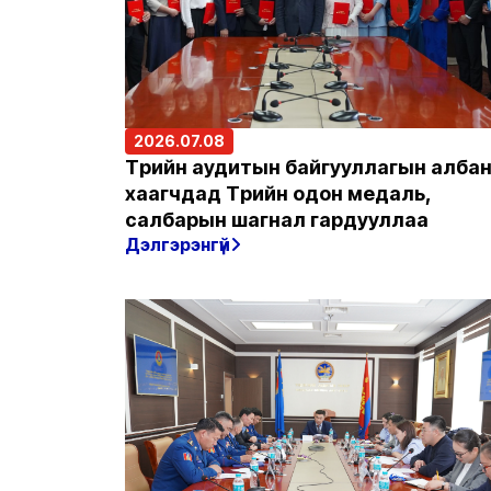
2026.07.08
Төрийн аудитын байгууллагын алба
хаагчдад Төрийн одон медаль,
салбарын шагнал гардууллаа
Дэлгэрэнгүй