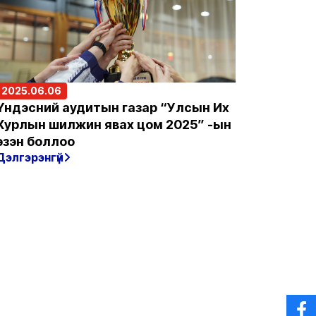
2025.06.06
Үндэсний аудитын газар “Улсын Их
Хурлын шилжин явах цом 2025” -ын
эзэн боллоо
Дэлгэрэнгүй