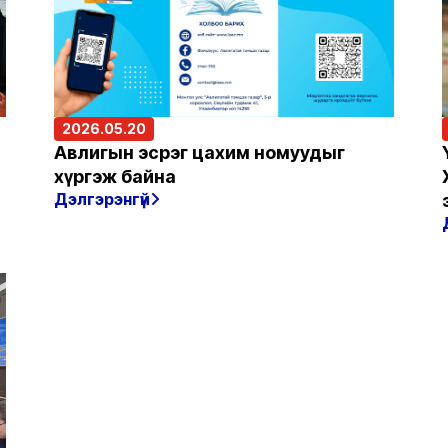
2026.05.20
н
Авлигын эсрэг цахим номуудыг
хүргэж байна
Дэлгэрэнгүй