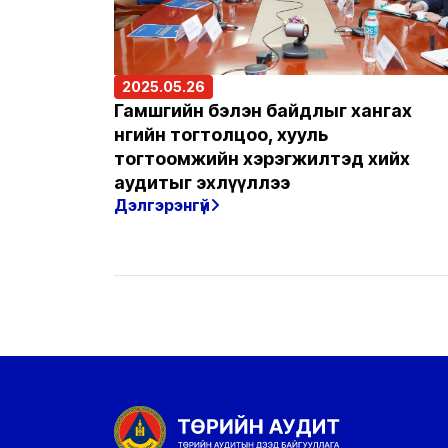
2025.05.26
Гамшгийн бэлэн байдлыг хангах
өнөөгийн тогтолцоо, хууль
тогтоомжийн хэрэгжилтэд хийх
аудитыг эхлүүллээ
Дэлгэрэнгүй