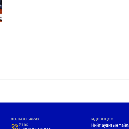
ХОЛБОО БАРИХ
ҮНДСЭН ЦЭС
Утас
Нийт аудитын тайл