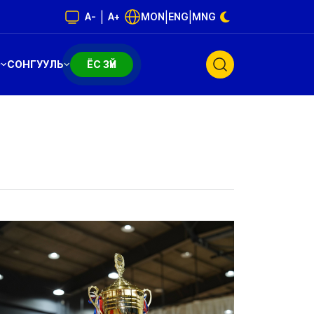
|
|
|
A-
A+
MON
ENG
MNG
Э
СОНГУУЛЬ
ЁС ЗҮЙ