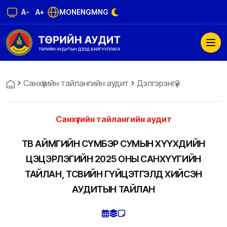
A-
A+
MON
ENG
MNG
Санхүүгийн тайлангийн аудит
Дэлгэрэнгүй
Санхүүгийн тайлангийн аудит
ТӨВ АЙМГИЙН СҮМБЭР СУМЫН ХҮҮХДИЙН
ЦЭЦЭРЛЭГИЙН 2025 ОНЫ САНХҮҮГИЙН
ТАЙЛАН, ТӨСВИЙН ГҮЙЦЭТГЭЛД ХИЙСЭН
АУДИТЫН ТАЙЛАН