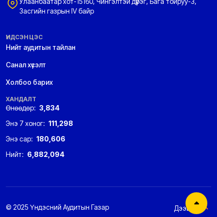
Улаанбаатар хот-15160, Чингэлтэй дүүрэг, Бага тойруу-3,
Засгийн газрын IV байр
ҮНДСЭН ЦЭС
Нийт аудитын тайлан
Санал хүсэлт
Холбоо барих
ХАНДАЛТ
Өнөөдөр:
3,834
Энэ 7 хоног:
111,298
Энэ сар:
180,606
Нийт:
6,882,094
© 2025 Үндэсний Аудитын Газар
Дээшээ