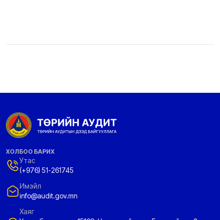
ХОЛБОО БАРИХ
Утас
(+976) 51-261745
Имэйл
info@audit.gov.mn
Хаяг