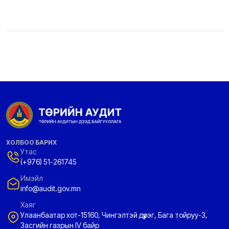
ХОЛБОО БАРИХ
Утас
(+976) 51-261745
Имэйл
info@audit.gov.mn
Хаяг
Улаанбаатар хот-15160, Чингэлтэй дүүрэг, Бага тойруу-3,
Засгийн газрын IV байр