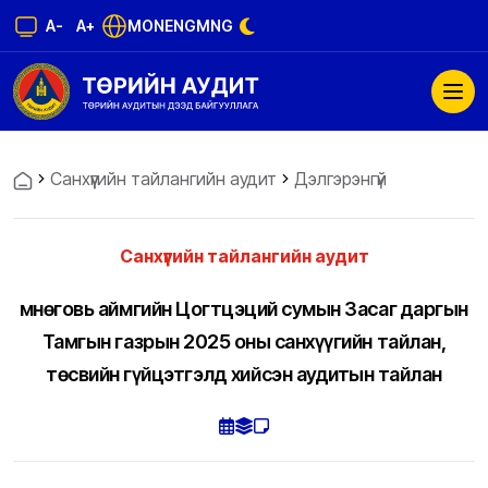
A-
A+
MON
ENG
MNG
Санхүүгийн тайлангийн аудит
Дэлгэрэнгүй
Санхүүгийн тайлангийн аудит
Өмнөговь аймгийн Цогтцэций сумын Засаг даргын
Тамгын газрын 2025 оны санхүүгийн тайлан,
төсвийн гүйцэтгэлд хийсэн аудитын тайлан