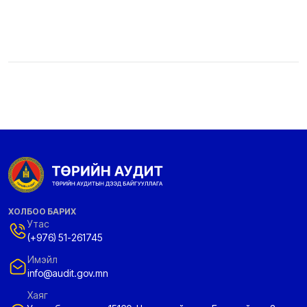
ХОЛБОО БАРИХ
Утас
(+976) 51-261745
Имэйл
info@audit.gov.mn
Хаяг