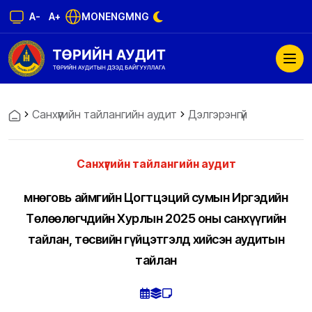
A-
A+
MON
ENG
MNG
Санхүүгийн тайлангийн аудит
Дэлгэрэнгүй
Санхүүгийн тайлангийн аудит
Өмнөговь аймгийн Цогтцэций сумын Иргэдийн
Төлөөлөгчдийн Хурлын 2025 оны санхүүгийн
тайлан, төсвийн гүйцэтгэлд хийсэн аудитын
тайлан