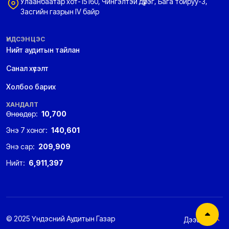
Улаанбаатар хот-15160, Чингэлтэй дүүрэг, Бага тойруу-3,
Засгийн газрын IV байр
ҮНДСЭН ЦЭС
Нийт аудитын тайлан
Санал хүсэлт
Холбоо барих
ХАНДАЛТ
Өнөөдөр:
10,700
Энэ 7 хоног:
140,601
Энэ сар:
209,909
Нийт:
6,911,397
© 2025 Үндэсний Аудитын Газар
Дээшээ