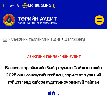
A-
A+
MON
ENG
MNG
Санхүүгийн тайлангийн аудит
Дэлгэрэнгүй
Санхүүгийн тайлангийн аудит
Баянхонгор аймгийн Бөмбөгөр сумын Соёлын төвийн
2025 оны санхүүгийн тайлан, зорилтот түвшний
гүйцэтгэлд хийсэн аудитын хураангуй тайлан