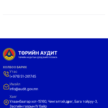
ХОЛБОО БАРИХ
Утас
(+976) 51-261745
Имэйл
info@audit.gov.mn
Хаяг
Улаанбаатар хот-15160, Чингэлтэй дүүрэг, Бага тойруу-3,
Засгийн газрын IV байр