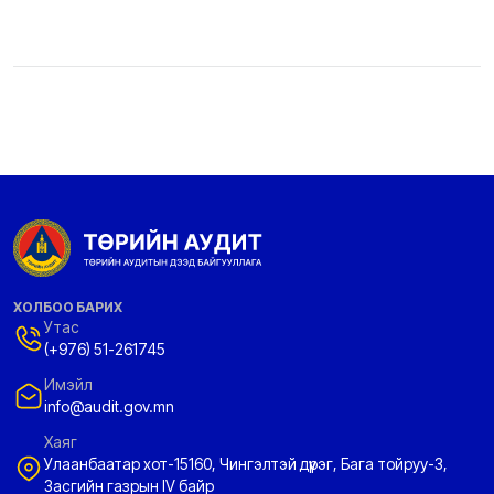
ХОЛБОО БАРИХ
Утас
(+976) 51-261745
Имэйл
info@audit.gov.mn
Хаяг
Улаанбаатар хот-15160, Чингэлтэй дүүрэг, Бага тойруу-3,
Засгийн газрын IV байр