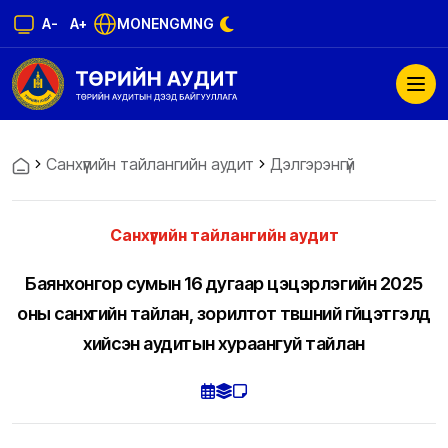
A-
A+
MON
ENG
MNG
Санхүүгийн тайлангийн аудит
Дэлгэрэнгүй
Санхүүгийн тайлангийн аудит
Баянхонгор сумын 16 дугаар цэцэрлэгийн 2025
оны санхүүгийн тайлан, зорилтот түвшний гүйцэтгэлд
хийсэн аудитын хураангуй тайлан