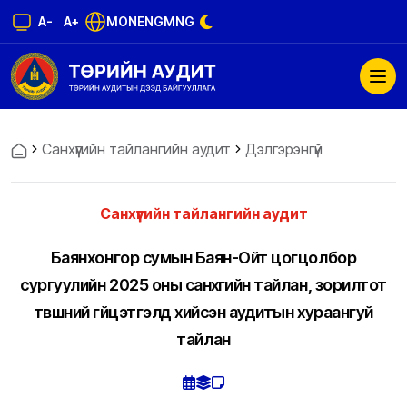
A-
A+
MON
ENG
MNG
Санхүүгийн тайлангийн аудит
Дэлгэрэнгүй
Санхүүгийн тайлангийн аудит
Баянхонгор сумын Баян-Ойт цогцолбор
сургуулийн 2025 оны санхүүгийн тайлан, зорилтот
түвшний гүйцэтгэлд хийсэн аудитын хураангуй
тайлан