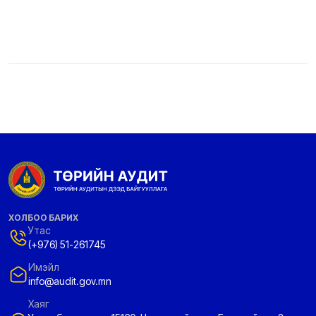
ХОЛБОО БАРИХ
Утас
(+976) 51-261745
Имэйл
info@audit.gov.mn
Хаяг