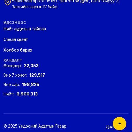
Улаанбаатар хот-15160, Чингэлтэй дүүрэг, Бага тойруу-3,
Засгийн газрын IV байр
ҮНДСЭН ЦЭС
Нийт аудитын тайлан
Санал хүсэлт
Холбоо барих
ХАНДАЛТ
Өнөөдөр:
22,053
Энэ 7 хоног:
129,517
Энэ сар:
198,825
Нийт:
6,900,313
© 2025 Үндэсний Аудитын Газар
Дээшээ