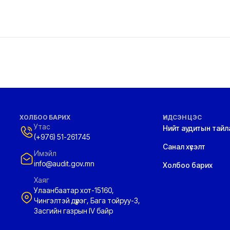
ХОЛБОО БАРИХ
ҮНДСЭН ЦЭС
Утас
Нийт аудитын тайл
(+976) 51-261745
Санал хүсэлт
Имэйл
info@audit.gov.mn
Холбоо барих
Хаяг
Улаанбаатар хот-15160,
Чингэлтэй дүүрэг, Бага тойруу-3,
Засгийн газрын IV байр