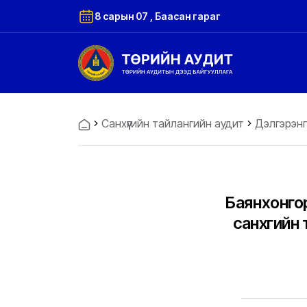
8 сарын 07 , Баасан гараг
Санхүүгийн тайлангийн аудит
Дэлгэрэнг
Баянхонго
санхүүгий