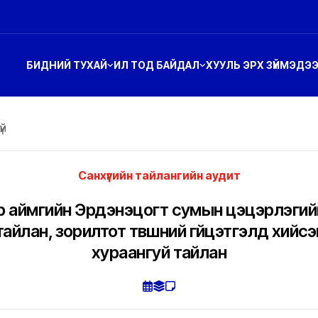
БИДНИЙ ТУХАЙ
ИЛ ТОД БАЙДАЛ
ХУУЛЬ ЭРХ ЗҮЙ
МЭДЭ
үй
Санхүүгийн тайлангийн аудит
р аймгийн Эрдэнэцогт сумын цэцэрлэгий
н тайлан, зорилтот түвшний гүйцэтгэлд хийс
хураангуй тайлан