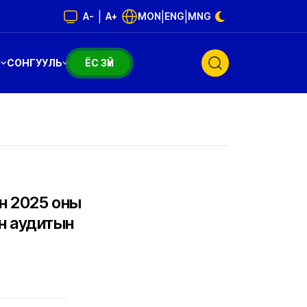
|
|
|
A-
A+
MON
ENG
MNG
Э
СОНГУУЛЬ
ЁС ЗҮЙ
н 2025 оны
эн аудитын