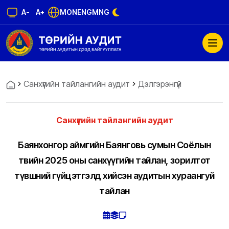
A-
A+
MON
ENG
MNG
Санхүүгийн тайлангийн аудит
Дэлгэрэнгүй
Санхүүгийн тайлангийн аудит
Баянхонгор аймгийн Баянговь сумын Соёлын
төвийн 2025 оны санхүүгийн тайлан, зорилтот
түвшний гүйцэтгэлд хийсэн аудитын хураангуй
тайлан