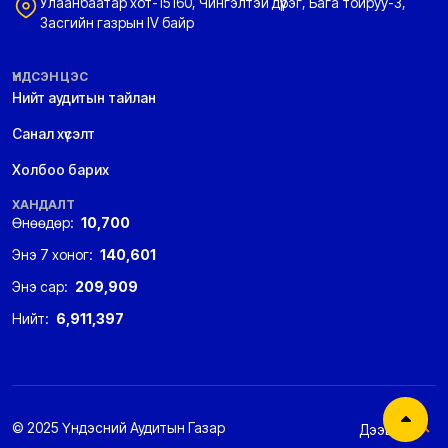
Улаанбаатар хот-15160, Чингэлтэй дүүрэг, Бага тойруу-3,
Засгийн газрын IV байр
ҮНДСЭН ЦЭС
Нийт аудитын тайлан
Санал хүсэлт
Холбоо барих
ХАНДАЛТ
Өнөөдөр:
10,700
Энэ 7 хоног:
140,601
Энэ сар:
209,909
Нийт:
6,911,397
© 2025 Үндэсний Аудитын Газар
Дээшээ