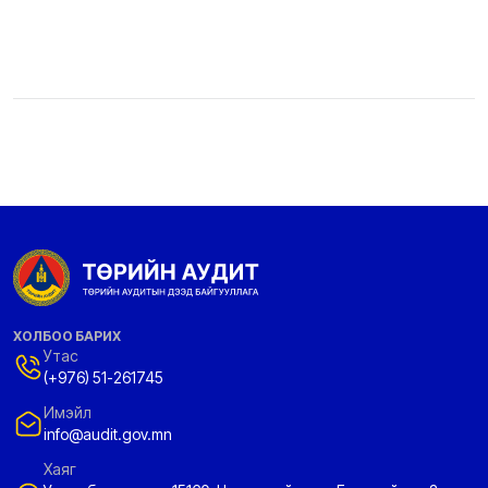
ХОЛБОО БАРИХ
Утас
(+976) 51-261745
Имэйл
info@audit.gov.mn
Хаяг