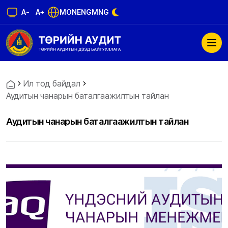
A-
A+
MON
ENG
MNG
Ил тод байдал
Аудитын чанарын баталгаажилтын тайлан
Аудитын чанарын баталгаажилтын тайлан