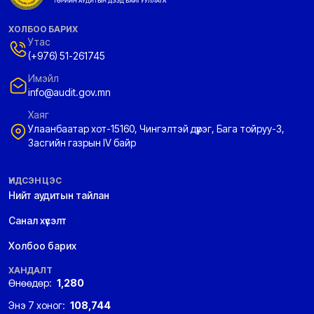
ХОЛБОО БАРИХ
Утас
(+976) 51-261745
Имэйл
info@audit.gov.mn
Хаяг
Улаанбаатар хот-15160, Чингэлтэй дүүрэг, Бага тойруу-3,
Засгийн газрын IV байр
ҮНДСЭН ЦЭС
Нийт аудитын тайлан
Санал хүсэлт
Холбоо барих
ХАНДАЛТ
Өнөөдөр:
1,280
Энэ 7 хоног:
108,744