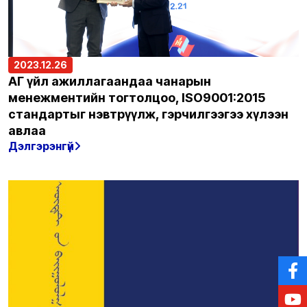
2023.12.26
ҮАГ үйл ажиллагаандаа чанарын
менежментийн тогтолцоо, ISO9001:2015
стандартыг нэвтрүүлж, гэрчилгээгээ хүлээн
авлаа
Дэлгэрэнгүй