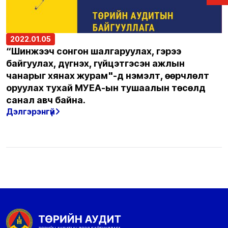
2022.01.05
“Шинжээч сонгон шалгаруулах, гэрээ
байгуулах, дүгнэх, гүйцэтгэсэн ажлын
чанарыг хянах журам"-д нэмэлт, өөрчлөлт
оруулах тухай МУЕА-ын тушаалын төсөлд
санал авч байна.
Дэлгэрэнгүй