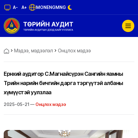
A-
A+
MON
ENG
MNG
Мэдээ, мэдээлэл
Онцлох мэдээ
Ерөнхий аудитор С.Магнайсүрэн Сангийн яамны
Төрийн нарийн бичгийн дарга тэргүүтэй албаны
хүмүүстэй уулзлаа
2025-05-21 —
Онцлох мэдээ