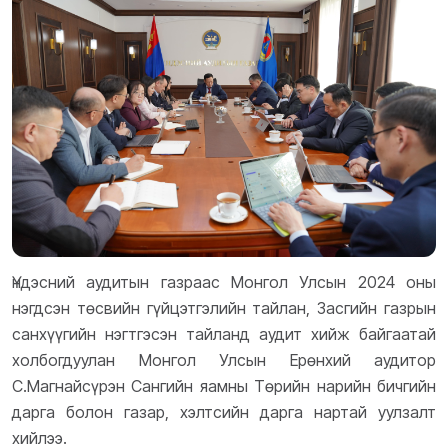
Үндэсний аудитын газраас Монгол Улсын 2024 оны
нэгдсэн төсвийн гүйцэтгэлийн тайлан, Засгийн газрын
санхүүгийн нэгтгэсэн тайланд аудит хийж байгаатай
холбогдуулан Монгол Улсын Ерөнхий аудитор
С.Магнайсүрэн Сангийн яамны Төрийн нарийн бичгийн
дарга болон газар, хэлтсийн дарга нартай уулзалт
хийлээ.