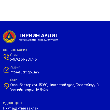
ХОЛБОО БАРИХ
Утас
(+976) 51-261745
Имэйл
info@audit.gov.mn
Хаяг
Улаанбаатар хот-15160, Чингэлтэй дүүрэг, Бага тойруу-3,
Засгийн газрын IV байр
ҮНДСЭН ЦЭС
Нийт аудитын тайлан