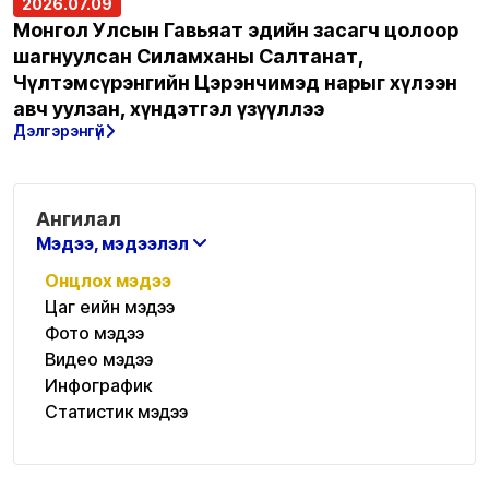
2026.07.09
Монгол Улсын Гавьяат эдийн засагч цолоор
шагнуулсан Силамханы Салтанат,
Чүлтэмсүрэнгийн Цэрэнчимэд нарыг хүлээн
авч уулзан, хүндэтгэл үзүүллээ
Дэлгэрэнгүй
Ангилал
Мэдээ, мэдээлэл
Онцлох мэдээ
Цаг үеийн мэдээ
Фото мэдээ
Видео мэдээ
Инфографик
Статистик мэдээ