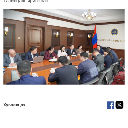
танилцаж, ярилцлаа.
Хуваалцах