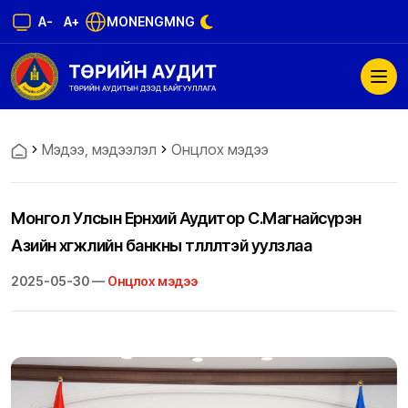
A-
A+
MON
ENG
MNG
Мэдээ, мэдээлэл
Онцлох мэдээ
Монгол Улсын Ерөнхий Аудитор С.Магнайсүрэн
Азийн хөгжлийн банкны төлөөлөлтэй уулзлаа
2025-05-30 —
Онцлох мэдээ