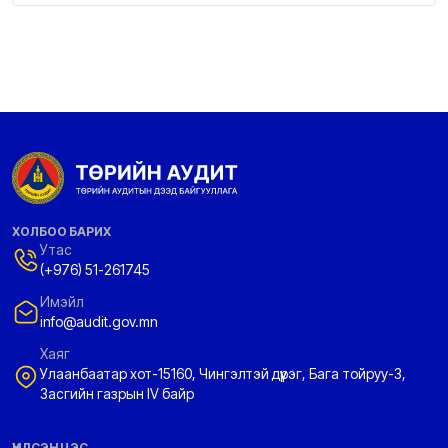
ХОЛБОО БАРИХ
Утас
(+976) 51-261745
Имэйл
info@audit.gov.mn
Хаяг
Улаанбаатар хот-15160, Чингэлтэй дүүрэг, Бага тойруу-3,
Засгийн газрын IV байр
ҮНДСЭН ЦЭС