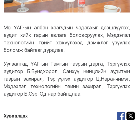
Мөн ҮАГ-ын албан хаагчдын чадавхыг дээшлүүлэх,
аудит хийх гарын авлага боловсруулах, Мэдээлэл
технологийн төвийг хөгжүүлэхэд дэмжлэг үзүүлэх
боломж байгааг дурдлаа.
Уулзалтад ҮАГ-ын Тамгын газрын дарга, Тэргүүлэх
аудитор Б.Бундхорол, Санхүү нийцлийн аудитын
газрын захирал, Тэргүүлэх аудитор Ц.Наранчимэг,
Мэдээлэл технологийн төвийн захирал, Тэргүүлэх
аудитор Б.Сэр-Од нар байлцлаа.
Хуваалцах