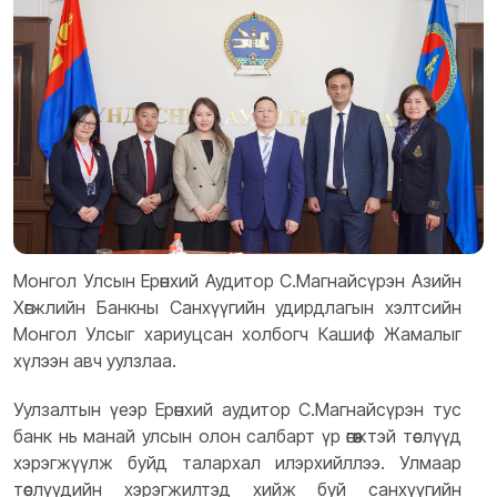
Монгол Улсын Ерөнхий Аудитор С.Магнайсүрэн Азийн
Хөгжлийн Банкны Санхүүгийн удирдлагын хэлтсийн
Монгол Улсыг хариуцсан холбогч Кашиф Жамалыг
хүлээн авч уулзлаа.
Уулзалтын үеэр Ерөнхий аудитор С.Магнайсүрэн тус
банк нь манай улсын олон салбарт үр өгөөжтэй төслүүд
хэрэгжүүлж буйд талархал илэрхийллээ. Улмаар
төслүүдийн хэрэгжилтэд хийж буй санхүүгийн