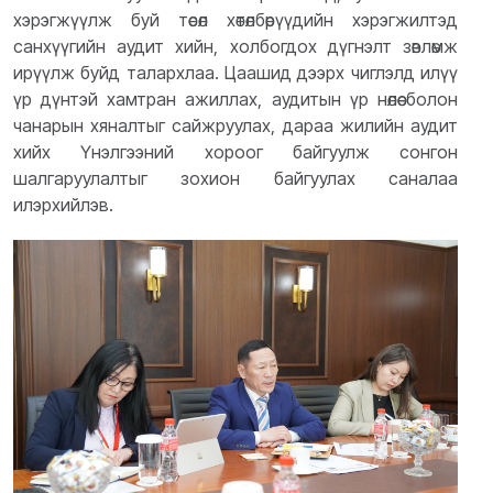
хэрэгжүүлж буй төсөл хөтөлбөрүүдийн хэрэгжилтэд
санхүүгийн аудит хийн, холбогдох дүгнэлт зөвлөмж
ирүүлж буйд талархлаа. Цаашид дээрх чиглэлд илүү
үр дүнтэй хамтран ажиллах, аудитын үр нөлөө болон
чанарын хяналтыг сайжруулах, дараа жилийн аудит
хийх Үнэлгээний хороог байгуулж сонгон
шалгаруулалтыг зохион байгуулах саналаа
илэрхийлэв.