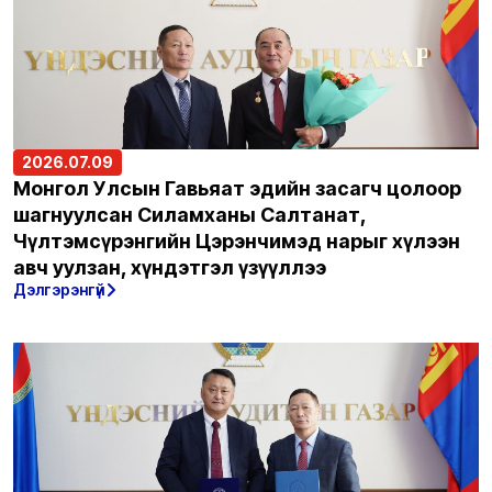
2026.07.09
Монгол Улсын Гавьяат эдийн засагч цолоор
шагнуулсан Силамханы Салтанат,
Чүлтэмсүрэнгийн Цэрэнчимэд нарыг хүлээн
авч уулзан, хүндэтгэл үзүүллээ
Дэлгэрэнгүй