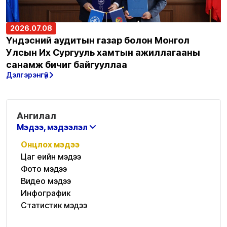
2026.07.08
Үндэсний аудитын газар болон Монгол
Улсын Их Сургууль хамтын ажиллагааны
санамж бичиг байгууллаа
Дэлгэрэнгүй
Ангилал
Мэдээ, мэдээлэл
Онцлох мэдээ
Цаг үеийн мэдээ
Фото мэдээ
Видео мэдээ
Инфографик
Статистик мэдээ