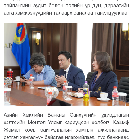
тайлангийн аудит болон төслийн үр дүн, дараагийн
арга хэмжээнүүдийн талаарх саналаа танилцууллаа.
Азийн Хөгжлийн Банкны Санхүүгийн удирдлагын
хэлтсийн Монгол Улсыг хариуцсан холбогч Кашиф
Жамал хоёр байгууллагын хамтын ажиллагаанд
сэтгэл хангалуун байдгаа илэрхийлээд, тус банкнаас