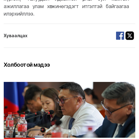
ажиллагаа улам хөгжинө гэдэгт итгэлтэй байгаагаа
илэрхийллээ.
Хуваалцах
Холбоотой мэдээ