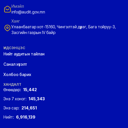
Имэйл
info@audit.gov.mn
Хаяг
Улаанбаатар хот-15160, Чингэлтэй дүүрэг, Бага тойруу-3,
Засгийн газрын IV байр
ҮНДСЭН ЦЭС
Нийт аудитын тайлан
Санал хүсэлт
Холбоо барих
ХАНДАЛТ
Өнөөдөр:
15,442
Энэ 7 хоног:
145,343
Энэ сар:
214,651
Нийт:
6,916,139