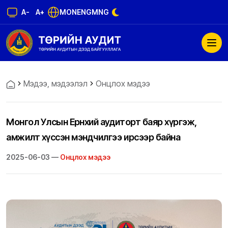
A-
A+
MON
ENG
MNG
Мэдээ, мэдээлэл
Онцлох мэдээ
Монгол Улсын Ерөнхий аудиторт баяр хүргэж,
амжилт хүссэн мэндчилгээ ирсээр байна
2025-06-03 —
Онцлох мэдээ