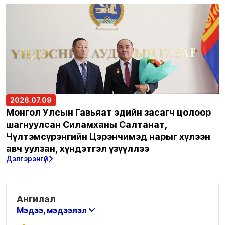
2026.07.09
Монгол Улсын Гавьяат эдийн засагч цолоор
шагнуулсан Силамханы Салтанат,
Чүлтэмсүрэнгийн Цэрэнчимэд нарыг хүлээн
авч уулзан, хүндэтгэл үзүүллээ
Дэлгэрэнгүй
Ангилал
Мэдээ, мэдээлэл