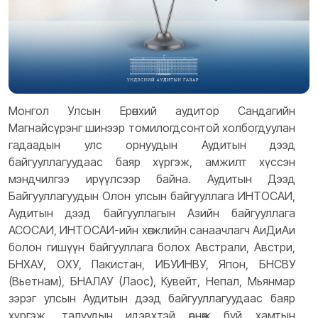
Монгол Улсын Ерөнхий аудитор Сандагийн
Магнайсүрэнг шинээр томилогдсонтой холбогдуулан
гадаадын улс орнуудын Аудитын дээд
байгууллагуудаас баяр хүргэж, амжилт хүссэн
мэндчилгээ ирүүлсээр байна.
Аудитын Дээд
Байгууллагуудын Олон улсын байгууллага ИНТОСАИ,
Аудитын дээд байгууллагын Азийн байгууллага
АСОСАИ, ИНТОСАИ-ийн хөгжлийн санаачлагч АиДиАи
болон гишүүн байгууллага болох Австрали, Австри,
БНХАУ, ОХУ, Пакистан, ИБУИНВУ, Япон, БНСВУ
(Вьетнам), БНАЛАУ (Лаос), Кувейт, Непал, Мьянмар
зэрэг улсын Аудитын дээд байгууллагуудаас баяр
хүргэж, талуудын идэвхтэй өрнөж буй хамтын