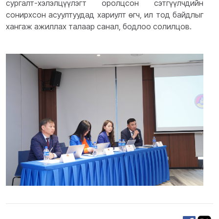
сургалт-хэлэлцүүлэгт оролцсон сэтгүүлчдийн
сонирхсон асуултуудад хариулт өгч, ил тод байдлыг
хангаж ажиллах талаар санал, бодлоо солилцов.