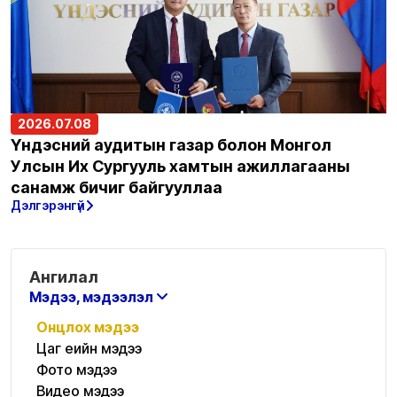
2026.07.08
Үндэсний аудитын газар болон Монгол
Улсын Их Сургууль хамтын ажиллагааны
санамж бичиг байгууллаа
Дэлгэрэнгүй
Ангилал
Мэдээ, мэдээлэл
Онцлох мэдээ
Цаг үеийн мэдээ
Фото мэдээ
Видео мэдээ