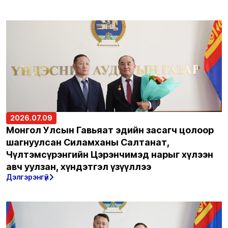
2026.07.09
Монгол Улсын Гавьяат эдийн засагч цолоор
шагнуулсан Силамханы Салтанат,
Чүлтэмсүрэнгийн Цэрэнчимэд нарыг хүлээн
авч уулзан, хүндэтгэл үзүүллээ
Дэлгэрэнгүй