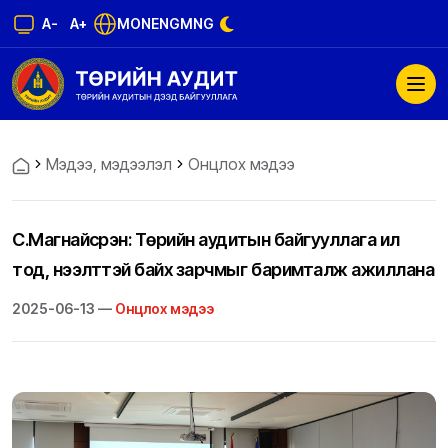
A-
A+
MON
ENG
MNG
Мэдээ, мэдээлэл
Онцлох мэдээ
С.Магнайсүрэн: Төрийн аудитын байгууллага ил
тод, нээлттэй байх зарчмыг баримталж ажиллана
2025-06-13 —
Онцлох мэдээ