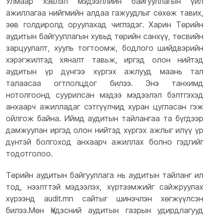
Улмаар хэвлэл мэдээллийн байгууллагын үйл
ажиллагаа нийгмийн алдаа гажуудлыг сөхөж тавих,
зөв голдиролд оруулахад чиглэдэг. Харин Төрийн
аудитын байгууллагын хувьд төрийн санхүү, төсвийн
зарцуулалт, хууль тогтоомж, бодлого шийдвэрийн
хэрэгжилтэд хяналт тавьж, иргэд олон нийтэд
аудитын үр дүнгээ хүргэх ажлууд маань тал
талаасаа огтлолцдог билээ. Энэ танхимд
нотолгоонд суурилсан мэдээ мэдээлэл бэлтгэхэд
анхаарч ажилладаг сэтгүүлчид хуран цугласан гэж
ойлгож байна. Иймд аудитын тайлангаа та бүгдээр
дамжуулан иргэд олон нийтэд хүргэх ажлыг илүү үр
дүнтэй болгоход анхаарч ажиллах болно гэдгийг
тодотголоо.
Төрийн аудитын байгууллага нь аудитын тайланг ил
тод, нээлттэй мэдээлэх, хүртээмжийг сайжруулах
хүрээнд audit.mn сайтыг шинэчлэн хөгжүүлсэн
билээ.
Мөн Үндэсний аудитын газрын удирдлагууд