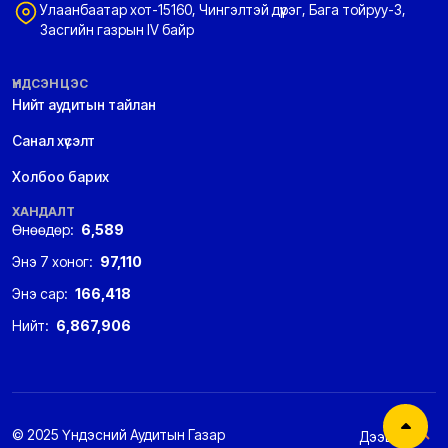
Улаанбаатар хот-15160, Чингэлтэй дүүрэг, Бага тойруу-3,
Засгийн газрын IV байр
ҮНДСЭН ЦЭС
Нийт аудитын тайлан
Санал хүсэлт
Холбоо барих
ХАНДАЛТ
Өнөөдөр:
6,589
Энэ 7 хоног:
97,110
Энэ сар:
166,418
Нийт:
6,867,906
© 2025 Үндэсний Аудитын Газар
Дээшээ