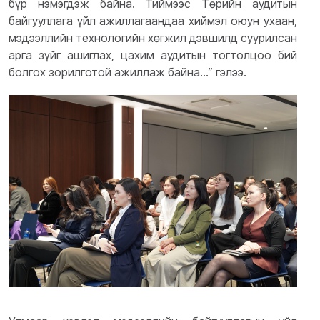
бүр нэмэгдэж байна. Тиймээс Төрийн аудитын
байгууллага үйл ажиллагаандаа хиймэл оюун ухаан,
мэдээллийн технологийн хөгжил дэвшилд суурилсан
арга зүйг ашиглах, цахим аудитын тогтолцоо бий
болгох зорилготой ажиллаж байна...” гэлээ.