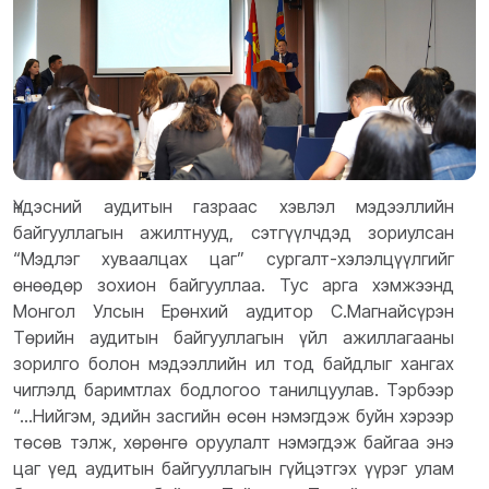
Үндэсний аудитын газраас хэвлэл мэдээллийн
байгууллагын ажилтнууд, сэтгүүлчдэд зориулсан
“Мэдлэг хуваалцах цаг” сургалт-хэлэлцүүлгийг
өнөөдөр зохион байгууллаа. Тус арга хэмжээнд
Монгол Улсын Ерөнхий аудитор С.Магнайсүрэн
Төрийн аудитын байгууллагын үйл ажиллагааны
зорилго болон мэдээллийн ил тод байдлыг хангах
чиглэлд баримтлах бодлогоо танилцуулав. Тэрбээр
“...Нийгэм, эдийн засгийн өсөн нэмэгдэж буйн хэрээр
төсөв тэлж, хөрөнгө оруулалт нэмэгдэж байгаа энэ
цаг үед аудитын байгууллагын гүйцэтгэх үүрэг улам