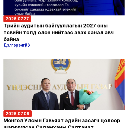
2026.07.27
Төрийн аудитын байгууллагын 2027 оны
төсвийн төсөлд олон нийтээс авах санал авч
байна
Дэлгэрэнгүй
2026.07.09
Монгол Улсын Гавьяат эдийн засагч цолоор
шагнуулсан Силамханы Салтанат,