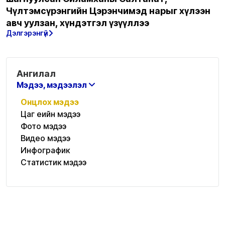
Чүлтэмсүрэнгийн Цэрэнчимэд нарыг хүлээн
авч уулзан, хүндэтгэл үзүүллээ
Дэлгэрэнгүй
Ангилал
Мэдээ, мэдээлэл
Онцлох мэдээ
Цаг үеийн мэдээ
Фото мэдээ
Видео мэдээ
Инфографик
Статистик мэдээ