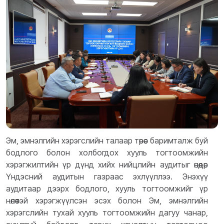
Эм, эмнэлгийн хэрэгслийн талаар төрөөс баримталж буй
бодлого болон холбогдох хууль тогтоомжийн
хэрэгжилтийн үр дүнд хийх нийцлийн аудитыг өнөөдөр
Үндэсний аудитын газраас эхлүүллээ. Энэхүү
аудитаар дээрх бодлого, хууль тогтоомжийг үр
нөлөөтэй хэрэгжүүлсэн эсэх болон Эм, эмнэлгийн
хэрэгслийн тухай хууль тогтоомжийн дагуу чанар,