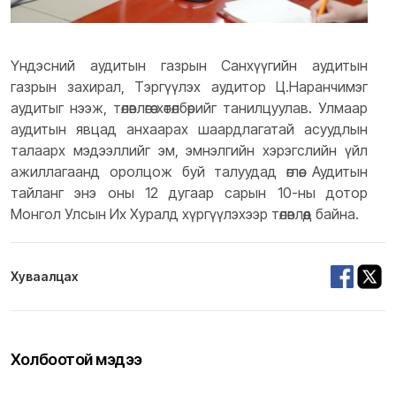
Үндэсний аудитын газрын Санхүүгийн аудитын
газрын захирал, Тэргүүлэх аудитор Ц.Наранчимэг
аудитыг нээж, төлөвлөгөө хөтөлбөрийг танилцуулав. Улмаар
аудитын явцад анхаарах шаардлагатай асуудлын
талаарх мэдээллийг эм, эмнэлгийн хэрэгслийн үйл
ажиллагаанд оролцож буй талуудад өглөө.
Аудитын
тайланг энэ оны 12 дугаар сарын 10-ны дотор
Монгол Улсын Их Хуралд хүргүүлэхээр төлөвлөөд байна.
Хуваалцах
Холбоотой мэдээ