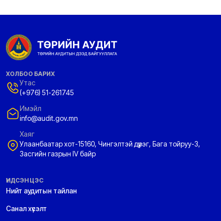
ХОЛБОО БАРИХ
Утас
(+976) 51-261745
Имэйл
info@audit.gov.mn
Хаяг
Улаанбаатар хот-15160, Чингэлтэй дүүрэг, Бага тойруу-3,
Засгийн газрын IV байр
ҮНДСЭН ЦЭС
Нийт аудитын тайлан
Санал хүсэлт