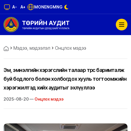
A-
A+
MON
ENG
MNG
Мэдээ, мэдээлэл
Онцлох мэдээ
Эм, эмнэлгийн хэрэгслийн талаар төрөөс баримталж
буй бодлого болон холбогдох хууль тогтоомжийн
хэрэгжилтэд хийх аудитыг эхлүүллээ
2025-08-20 —
Онцлох мэдээ