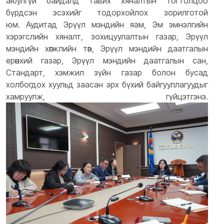
аюулгүй байдалд тавих хяналтын тогтолцоо
бүрдсэн эсэхийг тодорхойлох зорилготой
юм.
Аудитад Эрүүл мэндийн яам, Эм эмнэлгийн
хэрэгслийн хяналт, зохицуулалтын газар, Эрүүл
мэндийн хөгжлийн төв, Эрүүл мэндийн даатгалын
ерөнхий газар, Эрүүл мэндийн даатгалын сан,
Стандарт, хэмжил зүйн газар болон бусад
холбогдох хуульд заасан эрх бүхий байгууллагуудыг
хамруулж, гүйцэтгэнэ.