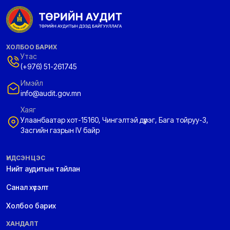
ХОЛБОО БАРИХ
Утас
(+976) 51-261745
Имэйл
info@audit.gov.mn
Хаяг
Улаанбаатар хот-15160, Чингэлтэй дүүрэг, Бага тойруу-3,
Засгийн газрын IV байр
ҮНДСЭН ЦЭС
Нийт аудитын тайлан
Санал хүсэлт
Холбоо барих
ХАНДАЛТ