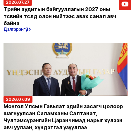
2026.07.27
Төрийн аудитын байгууллагын 2027 оны
төсвийн төсөлд олон нийтээс авах санал авч
байна
Дэлгэрэнгүй
2026.07.09
Монгол Улсын Гавьяат эдийн засагч цолоор
шагнуулсан Силамханы Салтанат,
Чүлтэмсүрэнгийн Цэрэнчимэд нарыг хүлээн
авч уулзан, хүндэтгэл үзүүллээ