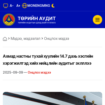
A-
A+
MON
ENG
MNG
Мэдээ, мэдээлэл
Онцлох мэдээ
Ахмад настны тухай хуулийн 14.7 дахь хэсгийн
хэрэгжилтэд хийх нийцлийн аудитыг эхлүүллээ
2025-09-09 —
Онцлох мэдээ