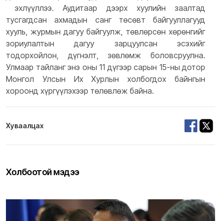
эхлүүллээ.
Аудитаар дээрх хуулийн заалтад
тусгагдсан ахмадын санг төсөвт байгууллагууд
хууль, журмын дагуу байгуулж, төвлөрсөн хөрөнгийг
зориулалтын дагуу зарцуулсан эсэхийг
тодорхойлон, дүгнэлт, зөвлөмж боловсруулна.
Улмаар тайланг энэ оны 11 дүгээр сарын 15-ны дотор
Монгол Улсын Их Хурлын холбогдох байнгын
хороонд хүргүүлэхээр төлөвлөж байна.
Хуваалцах
Холбоотой мэдээ