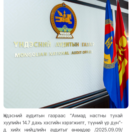
Үндэсний аудитын газраас “Ахмад настны тухай
хуулийн 14.7 дахь хэсгийн хэрэгжилт, түүний үр дүн”-
д хийх нийцлийн аудитыг өнөөдөр /2025.09.09/