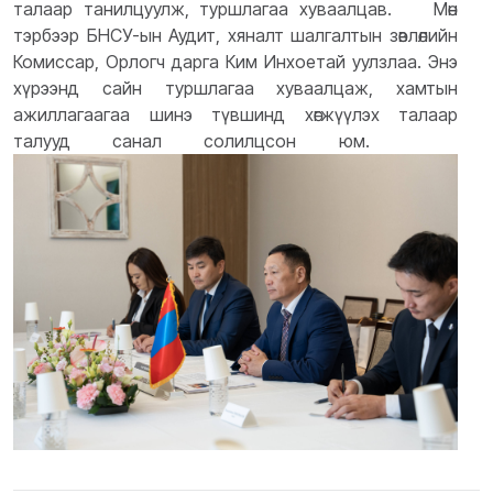
талаар танилцуулж, туршлагаа хуваалцав.
Мөн
тэрбээр БНСУ-ын Аудит, хяналт шалгалтын зөвлөлийн
Комиссар, Орлогч дарга Ким Инхоетай уулзлаа. Энэ
хүрээнд сайн туршлагаа хуваалцаж, хамтын
ажиллагаагаа шинэ түвшинд хөгжүүлэх талаар
талууд санал солилцсон юм.