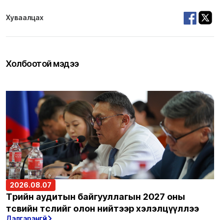
Хуваалцах
Холбоотой мэдээ
2026.08.07
Төрийн аудитын байгууллагын 2027 оны
төсвийн төслийг олон нийтээр хэлэлцүүллээ
Дэлгэрэнгүй