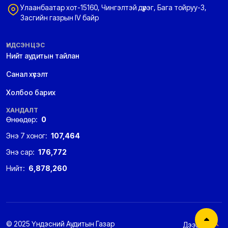
Улаанбаатар хот-15160, Чингэлтэй дүүрэг, Бага тойруу-3,
Засгийн газрын IV байр
ҮНДСЭН ЦЭС
Нийт аудитын тайлан
Санал хүсэлт
Холбоо барих
ХАНДАЛТ
Өнөөдөр:
0
Энэ 7 хоног:
107,464
Энэ сар:
176,772
Нийт:
6,878,260
© 2025 Үндэсний Аудитын Газар
Дээшээ