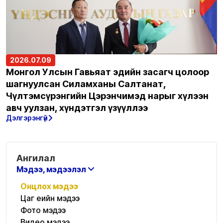
2026.07.09
Монгол Улсын Гавьяат эдийн засагч цолоор
шагнуулсан Силамханы Салтанат,
Чүлтэмсүрэнгийн Цэрэнчимэд нарыг хүлээн
авч уулзан, хүндэтгэл үзүүллээ
Дэлгэрэнгүй
Ангилал
Мэдээ, мэдээлэл
Онцлох мэдээ
Цаг үеийн мэдээ
Фото мэдээ
Видео мэдээ