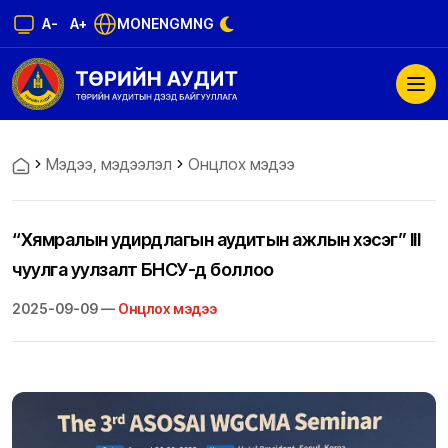
A-
A+
MON
ENG
MNG
Мэдээ, мэдээлэл
Онцлох мэдээ
“Хямралын удирдлагын аудитын ажлын хэсэг” III
чуулга уулзалт БНСУ-д боллоо
2025-09-09 —
Онцлох мэдээ