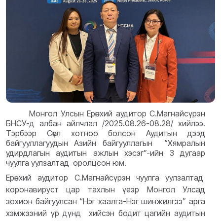
Монгол Улсын Ерөнхий аудитор С.Магнайсүрэн
БНСУ-д албан айлчлал /2025.08.26-08.28/ хийлээ.
Тэрбээр Сөүл хотноо болсон Аудитын дээд
байгууллагуудын Азийн байгууллагын “Хямралын
удирдлагын аудитын ажлын хэсэг”-ийн 3 дугаар
чуулга уулзалтад оролцсон юм.
Ерөнхий аудитор С.Магнайсүрэн чуулга уулзалтад
коронавируст цар тахлын үеэр Монгол Улсад
зохион байгуулсан “Нэг хаалга-Нэг шинжилгээ” арга
хэмжээний үр дүнд хийсэн бодит цагийн аудитын