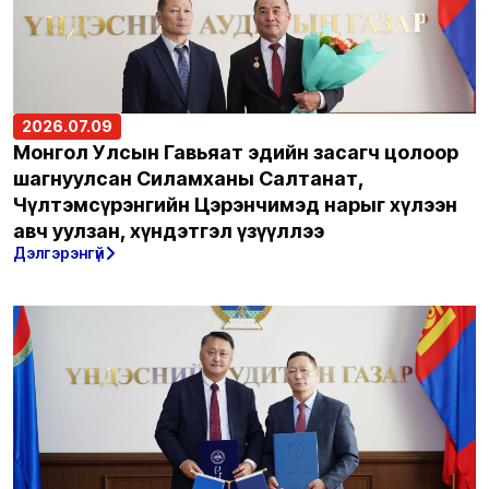
2026.07.09
Монгол Улсын Гавьяат эдийн засагч цолоор
шагнуулсан Силамханы Салтанат,
Чүлтэмсүрэнгийн Цэрэнчимэд нарыг хүлээн
авч уулзан, хүндэтгэл үзүүллээ
Дэлгэрэнгүй