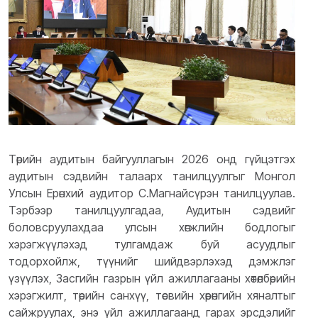
Төрийн аудитын байгууллагын 2026 онд гүйцэтгэх
аудитын сэдвийн талаарх танилцуулгыг Монгол
Улсын Ерөнхий аудитор С.Магнайсүрэн танилцуулав.
Тэрбээр танилцуулгадаа, Аудитын сэдвийг
боловсруулахдаа улсын хөгжлийн бодлогыг
хэрэгжүүлэхэд тулгамдаж буй асуудлыг
тодорхойлж, түүнийг шийдвэрлэхэд дэмжлэг
үзүүлэх, Засгийн газрын үйл ажиллагааны хөтөлбөрийн
хэрэгжилт, төрийн санхүү, төсвийн хөрөнгийн хяналтыг
сайжруулах, энэ үйл ажиллагаанд гарах эрсдэлийг