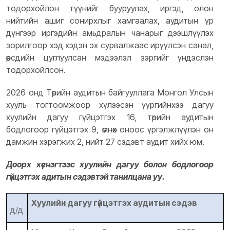
тодорхойлон түүнийг бууруулах, иргэд, олон
нийтийн ашиг сонирхлыг хамгаалах, аудитын үр
дүнгээр иргэдийн амьдралын чанарыг дээшлүүлэх
зорилгоор хэд хэдэн эх сурвалжаас ирүүлсэн санал,
өөрсдийн цуглуулсан мэдээлэл зэргийг үндэслэн
тодорхойлсон.
2026 онд Төрийн аудитын байгууллага Монгол Улсын
хууль тогтоомжоор хүлээсэн үүргийнхээ дагуу
хуулийн дагуу гүйцэтгэх 16, төрийн аудитын
бодлогоор гүйцэтгэх 9, өмнөх оноос үргэлжлүүлэн он
дамжин хэрэгжих 2, нийт 27 сэдэвт аудит хийх юм.
Доорх хүснэгтээс хуулийн дагуу болон бодлогоор
гүйцэтгэх адитын сэдэвтэй танилцана уу.
Хуулийн дагуу гүйцэтгэх аудитын сэдэв
д/д