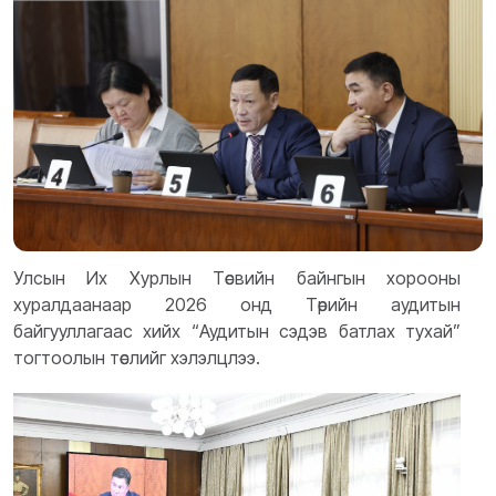
Улсын Их Хурлын Төсвийн байнгын хорооны
хуралдаанаар 2026 онд Төрийн аудитын
байгууллагаас хийх “Аудитын сэдэв батлах тухай”
тогтоолын төслийг хэлэлцлээ.