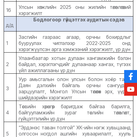
Улсын хөгжлийн 2025 оны жилийн төлөвлөгөөний
16
хэрэгжилт
Бодлогоор гүйцэтгэх аудитын сэдэв
д/д
Засгийн газраас aгaap, орчны бохирдлыг
1
бууруулах чиглэлээр 2022-2025 онд
хэрэгжүүлсэн apгa хэмжээний хэрэгжилт, үp дүн
Улаанбаатар хотын дулаан хангамжийн бэлэн
2
байдал, хэрэглэгчдийг дулаанаар хангах, түгээх
үйл ажиллагааны үр дүн
Уур амьсгалын олон улсын болон хоёр талт,
Даян дэлхийн байгаль орчны сангуудын
3
зарцуулалт, Монгол Улсын төлөөлөх эрх, үүрэг,
шийдвэрийн хэрэгжилт
Төсвийн хөрөнгөөр баригдаж байгаа барилга,
4
байгууламжийн зураг төслийн төлөвлөлт,
гүйцэтгэлийн үр дүн
“Эрдэнэс таван толгой” ХК-ийн нэгж хувьцаанд
5
олгосон ногдол ашгийн хуваарилалт, хууль