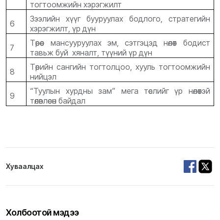
тогтоомжийн хэрэгжилт
Зээлийн хүүг бууруулах бодлого, стратегийн
6
хэрэгжилт, үр дүн
Төрөөс мансууруулах эм, сэтгэцэд нөлөөт бодист
7
тавьж буй хяналт, түүний үр дүн
Төрийн сангийн тогтолцоо, хууль тогтоомжийн
8
нийцэл
“Туулын хурдны зам” мега төслийг үр нөлөөтэй
9
төлөвлөсөн байдал
Хуваалцах
Холбоотой мэдээ