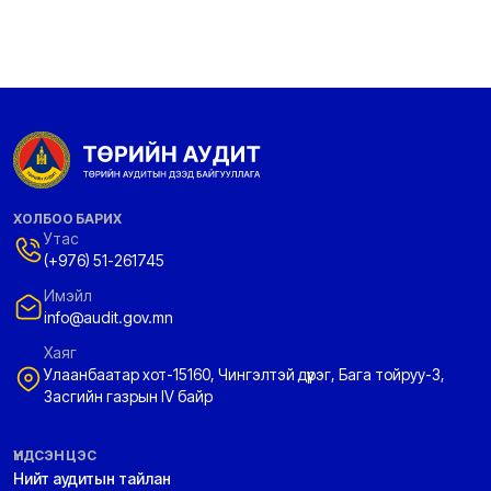
ХОЛБОО БАРИХ
Утас
(+976) 51-261745
Имэйл
info@audit.gov.mn
Хаяг
Улаанбаатар хот-15160, Чингэлтэй дүүрэг, Бага тойруу-3,
Засгийн газрын IV байр
ҮНДСЭН ЦЭС
Нийт аудитын тайлан