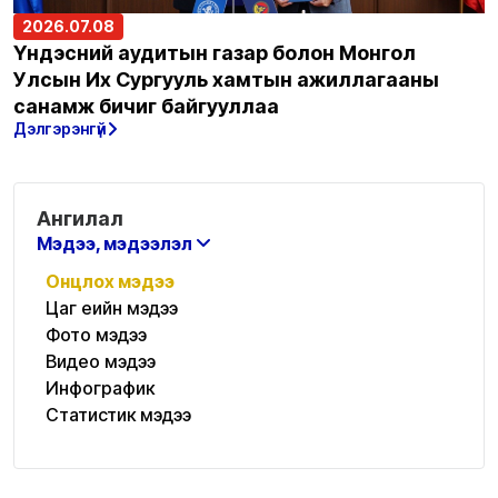
2026.07.08
Үндэсний аудитын газар болон Монгол
Улсын Их Сургууль хамтын ажиллагааны
санамж бичиг байгууллаа
Дэлгэрэнгүй
Ангилал
Мэдээ, мэдээлэл
Онцлох мэдээ
Цаг үеийн мэдээ
Фото мэдээ
Видео мэдээ
Инфографик
Статистик мэдээ