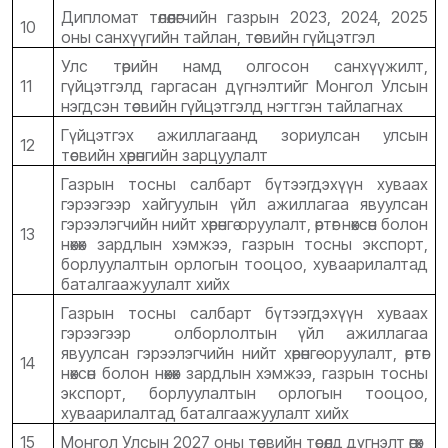
Дипломат төлөөлөгчийн газрын 2023, 2024, 2025
10
оны санхүүгийн тайлан, төсвийн гүйцэтгэл
Улс төрийн намд олгосон санхүүжилт,
11
гүйцэтгэлд гаргасан дүгнэлтийг Монгол Улсын
нэгдсэн төсвийн гүйцэтгэлд нэгтгэн тайлагнах
Гүйцэтгэх ажиллагаанд зориулсан улсын
12
төсвийн хөрөнгийн зарцуулалт
Газрын тосны салбарт бүтээгдэхүүн хуваах
гэрээгээр хайгуулын үйл ажиллагаа явуулсан
гэрээлэгчийн нийт хөрөнгө оруулалт, өртөг нөхсөн болон
13
нөхөх зардлын хэмжээ, газрын тосны экспорт,
борлуулалтын орлогын тооцоо, хуваарилалтад
баталгаажуулалт хийх
Газрын тосны салбарт бүтээгдэхүүн хуваах
гэрээгээр олборлолтын үйл ажиллагаа
явуулсан гэрээлэгчийн нийт хөрөнгө оруулалт, өртөг
14
нөхсөн болон нөхөх зардлын хэмжээ, газрын тосны
экспорт, борлуулалтын орлогын тооцоо,
хуваарилалтад баталгаажуулалт хийх
15
Монгол Улсын 2027 оны төсвийн төсөлд дүгнэлт өгөх