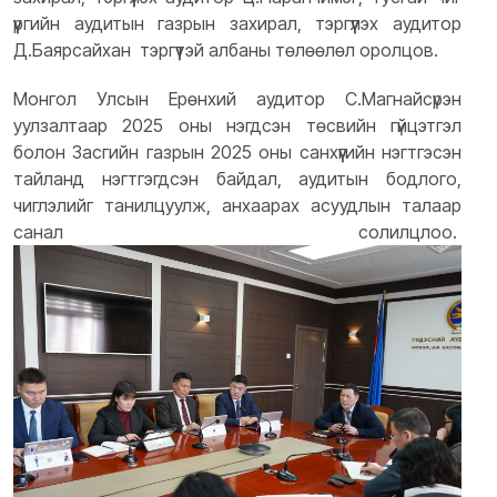
үүргийн аудитын газрын захирал, тэргүүлэх аудитор
Д.Баярсайхан тэргүүтэй албаны төлөөлөл оролцов.
Монгол Улсын Ерөнхий аудитор С.Магнайсүрэн
уулзалтаар 2025 оны нэгдсэн төсвийн гүйцэтгэл
болон Засгийн газрын 2025 оны
санхүүгийн нэгтгэсэн
тайланд нэгтгэгдсэн байдал
,
аудитын бодлого,
чиглэлийг танилцуулж, анхаарах асуудлын талаар
санал солилцлоо.