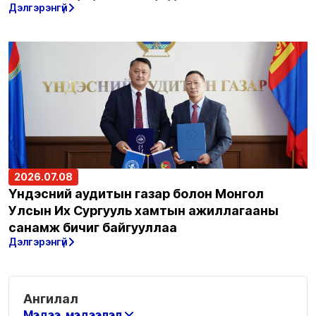
Дэлгэрэнгүй
2026.07.08
Үндэсний аудитын газар болон Монгол
Улсын Их Сургууль хамтын ажиллагааны
санамж бичиг байгууллаа
Дэлгэрэнгүй
Ангилал
Мэдээ, мэдээлэл