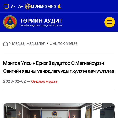
A-
A+
MON
ENG
MNG
Мэдээ, мэдээлэл
Онцлох мэдээ
Монгол Улсын Ерөнхий аудитор С.Магнайсүрэн
Сангийн яамны удирдлагуудыг хүлээн авч уулзлаа
2026-02-02 —
Онцлох мэдээ