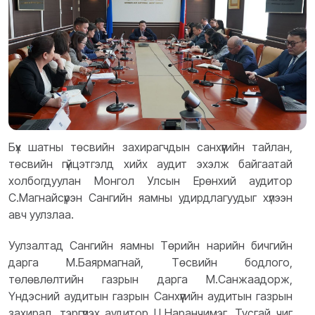
Бүх шатны төсвийн захирагчдын санхүүгийн тайлан,
төсвийн гүйцэтгэлд хийх аудит эхэлж байгаатай
холбогдуулан Монгол Улсын Ерөнхий аудитор
С.Магнайсүрэн Сангийн яамны удирдлагуудыг хүлээн
авч уулзлаа.
Уулзалтад Сангийн яамны Төрийн нарийн бичгийн
дарга М.Баярмагнай, Төсвийн бодлого,
төлөвлөлтийн газрын дарга М.Санжаадорж,
Үндэсний аудитын газрын Санхүүгийн аудитын газрын
захирал, тэргүүлэх аудитор Ц.Наранчимэг, Тусгай чиг