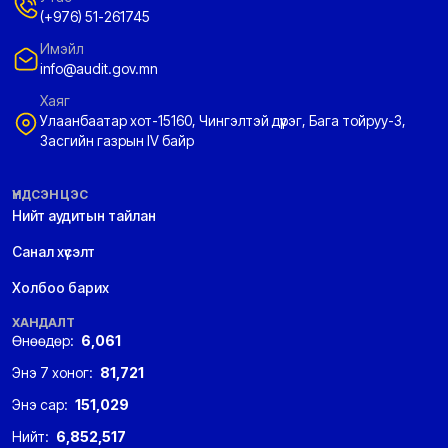
(+976) 51-261745
Имэйл
info@audit.gov.mn
Хаяг
Улаанбаатар хот-15160, Чингэлтэй дүүрэг, Бага тойруу-3,
Засгийн газрын IV байр
ҮНДСЭН ЦЭС
Нийт аудитын тайлан
Санал хүсэлт
Холбоо барих
ХАНДАЛТ
Өнөөдөр:
6,061
Энэ 7 хоног:
81,721
Энэ сар:
151,029
Нийт:
6,852,517