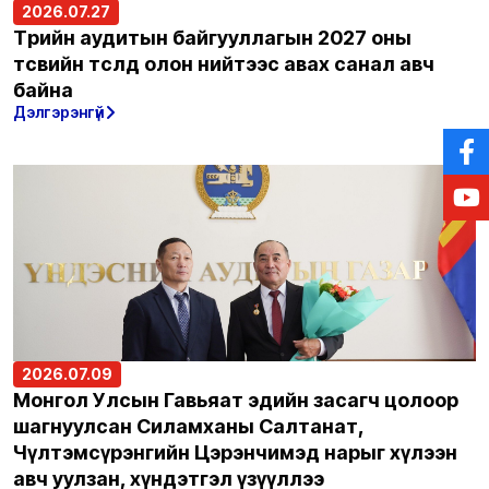
2026.07.27
Төрийн аудитын байгууллагын 2027 оны
төсвийн төсөлд олон нийтээс авах санал авч
байна
Дэлгэрэнгүй
2026.07.09
Монгол Улсын Гавьяат эдийн засагч цолоор
шагнуулсан Силамханы Салтанат,
Чүлтэмсүрэнгийн Цэрэнчимэд нарыг хүлээн
авч уулзан, хүндэтгэл үзүүллээ