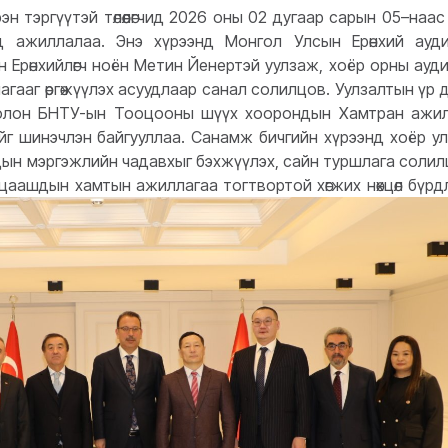
н тэргүүтэй төлөөлөгчид 2026 оны 02 дугаар сарын 05–наас
ад ажиллалаа.
Энэ хүрээнд Монгол Улсын Ерөнхий ауд
Ерөнхийлөгч ноён Метин Йенертэй уулзаж, хоёр орны ауд
гааг өргөжүүлэх асуудлаар санал солилцов. Уулзалтын үр 
болон БНТУ-ын Тооцооны шүүх хоорондын Хамтран ажи
г шинэчлэн байгууллаа. Санамж бичгийн хүрээнд хоёр у
дын мэргэжлийн чадавхыг бэхжүүлэх, сайн туршлага солил
 цаашдын хамтын ажиллагаа тогтвортой хөгжих нөхцөл бүрд