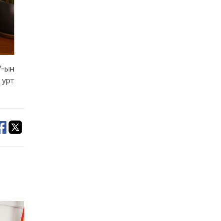
У-ын
 урт