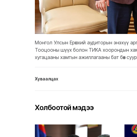
Монгол Улсын Ерөнхий аудиторын энэхүү а
Тооцооны шүүх болон ТИКА хоорондын хамт
хугацааны хамтын ажиллагааны бат бөх суу
Хуваалцах
Холбоотой мэдээ