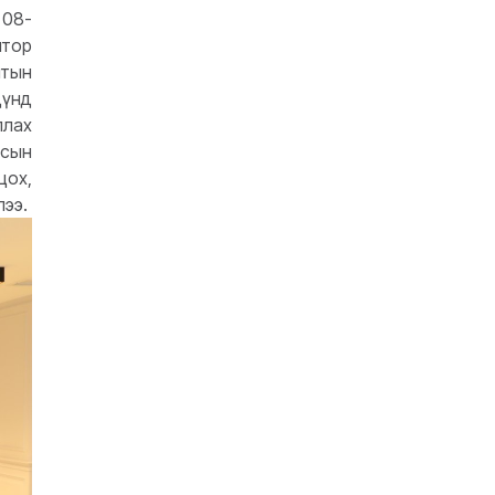
 08-
итор
итын
дүнд
ллах
лсын
цох,
лээ.