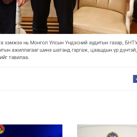
рга хэмжээ нь Монгол Улсын Үндэсний аудитын газар, БНТ
ын ажиллагааг шинэ шатанд гаргаж, цаашдын үр дүнтэй,
рийг тавилаа.