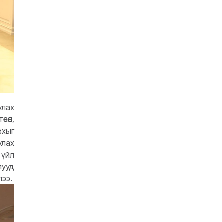
улах
сөл,
вхыг
улах
 үйл
лууд
.