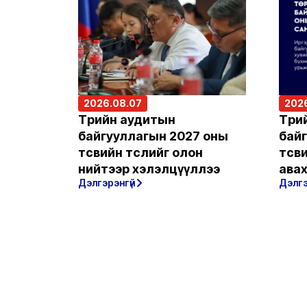
2026.08.07
2026
Төрийн аудитын
Төри
байгууллагын 2027 оны
бай
төсвийн төслийг олон
төсв
нийтээр хэлэлцүүллээ
авах
Дэлгэрэнгүй
Дэлгэ