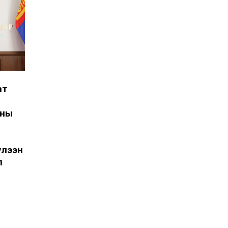
ат
аны
үлээн
л