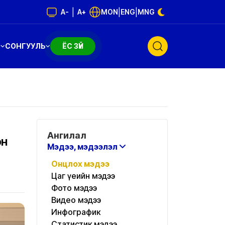
|
|
|
A-
A+
MON
ENG
MNG
Э
СОНГУУЛЬ
ЁС ЗҮЙ
Ангилал
эн
Мэдээ, мэдээлэл
Онцлох мэдээ
Цаг үеийн мэдээ
Фото мэдээ
Видео мэдээ
Инфографик
Статистик мэдээ