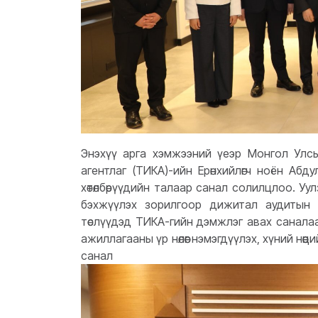
Энэхүү арга хэмжээний үеэр Монгол Улс
агентлаг (ТИКА)-ийн Ерөнхийлөгч ноён Абд
хөтөлбөрүүдийн талаар санал солилцлоо.
Уул
бэхжүүлэх зорилгоор дижитал аудитын п
төслүүдэд ТИКА-гийн дэмжлэг авах саналаа и
ажиллагааны үр нөлөөг нэмэгдүүлэх, хүний нө
санал