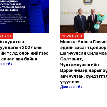
.07.27
2026.07.09
йн аудитын
Монгол Улсын Гавья
гууллагын 2027 оны
эдийн засагч цолоор
ийн төсөлд олон нийтээс
шагнуулсан Силамх
 санал авч байна
Салтанат,
рэнгүй
Чүлтэмсүрэнгийн
Цэрэнчимэд нарыг х
авч уулзан, хүндэтгэ
үзүүллээ
Дэлгэрэнгүй