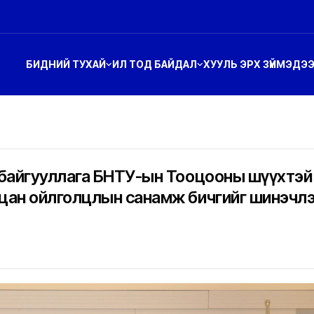
БИДНИЙ ТУХАЙ
ИЛ ТОД БАЙДАЛ
ХУУЛЬ ЭРХ ЗҮЙ
МЭДЭ
 байгууллага БНТУ-ын Тооцооны шүүхтэй
цан ойлголцлын санамж бичгийг шинэчл