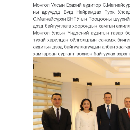
Монгол Улсын Ерөнхий аудитор С.Магнайсүрэ
ны өдрүүдэд Бүгд Найрамдах Турк Улс
С.Магнайсүрэн БНТУ-ын Тооцооны шүүхийн 
дээд байгууллага хоорондын хамтын ажилла
Монгол Улсын Үндэсний аудитын газар 
тухай харилцан ойлголцлын санамж бичгий
аудитын дээд байгууллагуудын албан хаагч
хамтарсан сургалт зохион байгуулах зэрэг