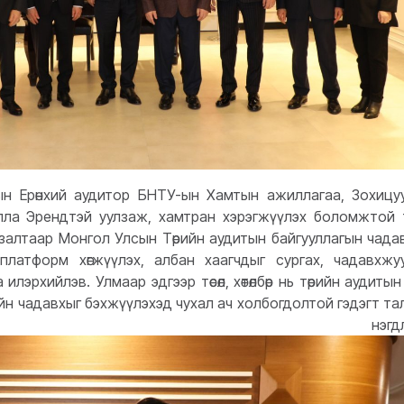
ын Ерөнхий аудитор БНТУ-ын Хамтын ажиллагаа, Зохицу
улла Эрендтэй уулзаж, хамтран хэрэгжүүлэх боломжтой тө
залтаар Монгол Улсын Төрийн аудитын байгууллагын чада
латформ хөгжүүлэх, албан хаагчдыг сургах, чадавхжу
лэрхийлэв. Улмаар эдгээр төсөл, хөтөлбөр нь төрийн аудитын
өцийн чадавхыг бэхжүүлэхэд чухал ач холбогдолтой гэдэгт та
 нэгдлээ