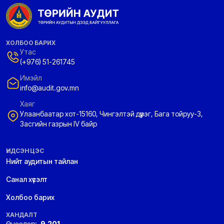
ХОЛБОО БАРИХ
Утас
(+976) 51-261745
Имэйл
info@audit.gov.mn
Хаяг
Улаанбаатар хот-15160, Чингэлтэй дүүрэг, Бага тойруу-3,
Засгийн газрын IV байр
ҮНДСЭН ЦЭС
Нийт аудитын тайлан
Санал хүсэлт
Холбоо барих
ХАНДАЛТ
Өнөөдөр:
9,201