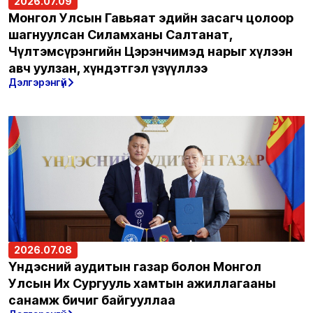
2026.07.09
Монгол Улсын Гавьяат эдийн засагч цолоор
шагнуулсан Силамханы Салтанат,
Чүлтэмсүрэнгийн Цэрэнчимэд нарыг хүлээн
авч уулзан, хүндэтгэл үзүүллээ
Дэлгэрэнгүй
2026.07.08
Үндэсний аудитын газар болон Монгол
Улсын Их Сургууль хамтын ажиллагааны
санамж бичиг байгууллаа