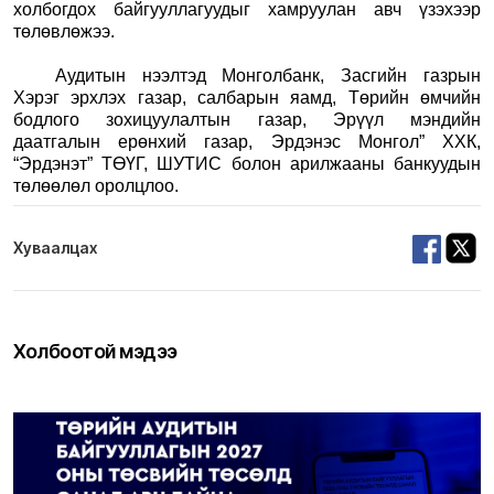
холбогдох байгууллагуудыг хамруулан авч үзэхээр
төлөвлөжээ.
Аудитын нээлтэд Монголбанк, Засгийн газрын
Хэрэг эрхлэх газар, салбарын яамд, Төрийн өмчийн
бодлого зохицуулалтын газар, Эрүүл мэндийн
даатгалын ерөнхий газар, Эрдэнэс Монгол” ХХК,
“Эрдэнэт” ТӨҮГ, ШУТИС болон арилжааны банкуудын
төлөөлөл оролцлоо.
Хуваалцах
Холбоотой мэдээ