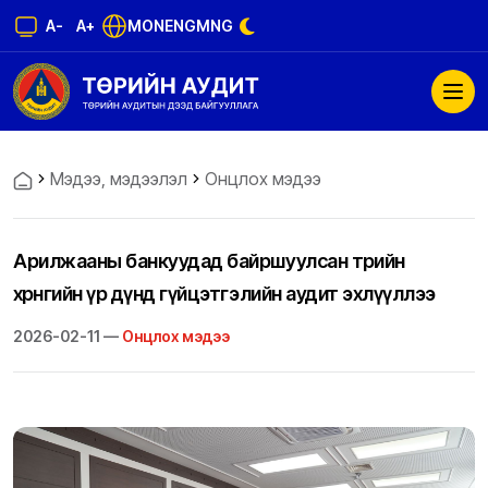
A-
A+
MON
ENG
MNG
Мэдээ, мэдээлэл
Онцлох мэдээ
Арилжааны банкуудад байршуулсан төрийн
хөрөнгийн үр дүнд гүйцэтгэлийн аудит эхлүүллээ
2026-02-11 —
Онцлох мэдээ