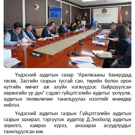
Үндэсний аудитын газар “Арилжааны банкуудад
төсөв, Засгийн газрын тусгай сан, төрийн болон орон
нутгийн өмчит аж ахуйн нэгжүүдээс байршуулсан
хөрөнгийн үр дүн” сэдэвт гүйцэтгэлийн аудитыг эхлүүлж,
аудитын төлөвлөгөөг танилцуулах нээлтийг өнөөдөр
хийлээ.
Үндэсний аудитын газрын Гүйцэтгэлийн аудитын
газрын захирал, тэргүүлэх аудитор Д.Энхболд аудитын
зорилго, хамрах хүрээ, анхаарах асуудлуудыг
танилцуулсан юм.