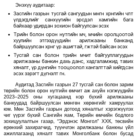
Энэхүү аудитаар:
Засгийн газрын тусгай сангуудын мөнгөн хөрөнгийн чөлөөт
үлдэгдлийг санхүүгийн эрсдэл хамгийн бага
байхаар удирдан зохион байгуулсан эсэх
Төрийн болон орон нутгийн өмч, өмчийн оролцоотой
хуулийн этгээдүүдийн арилжааны банканд
байршуулсан хөрөнгө үр ашигтай, өгөөжтэй байсан эсэх
Тусгай сан болон төрийн өмчит байгууллагуудын
арилжааны банкин дахь данс, хадгаламжид тавих
хяналт, үр дүнгийн тооцоолол хангалттай хийгдсэн
эсэх зэрэгт дүгнэлт өгнө.
Аудитад Засгийн газрын 27 тусгай сан болон зарим
төрийн болон орон нутгийн өмчит аж ахуйн нэгжүүдийн
2023–2025 оны хугацаанд нэр бүхий арилжааны
банкуудад байршуулсан мөнгөн хөрөнгийг хамруулах
юм. Мөн Засгийн газрын дотоод хяналтыг хэрэгжүүлэх
чиг үүрэг бүхий Сангийн яам, Төрийн өмчийн бодлого
зохицуулалтын газар, “Эрдэнэс Монгол” ХХК, төсвийн
ерөнхий захирагчид, түүнчлэн арилжааны банкны үйл
ажиллагаанд хяналт тавих Монголбанк болон бусад