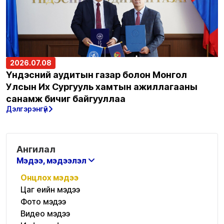
2026.07.08
Үндэсний аудитын газар болон Монгол
Улсын Их Сургууль хамтын ажиллагааны
санамж бичиг байгууллаа
Дэлгэрэнгүй
Ангилал
Мэдээ, мэдээлэл
Онцлох мэдээ
Цаг үеийн мэдээ
Фото мэдээ
Видео мэдээ