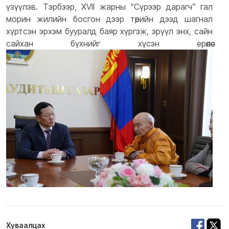
үзүүлэв. Тэрбээр, XVII жарны “Сүрээр дарагч” гал
морин жилийн босгон дээр төрийн дээд шагнал
хүртсэн эрхэм бууралд баяр хүргэж, эрүүл энх, сайн
сайхан бүхнийг хүсэн ерөөлөө.
Хуваалцах