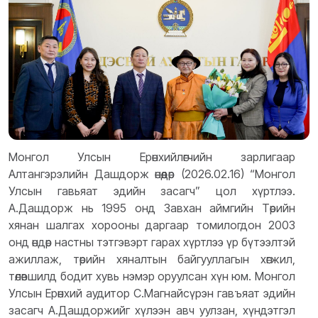
Монгол Улсын Ерөнхийлөгчийн зарлигаар
Алтангэрэлийн Дашдорж өнөөдөр (2026.02.16) “Монгол
Улсын гавьяат эдийн засагч” цол хүртлээ.
А.Дашдорж нь 1995 онд Завхан аймгийн Төрийн
хянан шалгах хорооны даргаар томилогдон 2003
онд өндөр настны тэтгэвэрт гарах хүртлээ үр бүтээлтэй
ажиллаж, төрийн хяналтын байгууллагын хөгжил,
төлөвшилд бодит хувь нэмэр оруулсан хүн юм. Монгол
Улсын Ерөнхий аудитор С.Магнайсүрэн гавъяат эдийн
засагч А.Дашдоржийг хүлээн авч уулзан, хүндэтгэл