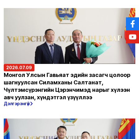
2026.07.09
Монгол Улсын Гавьяат эдийн засагч цолоор
шагнуулсан Силамханы Салтанат,
Чүлтэмсүрэнгийн Цэрэнчимэд нарыг хүлээн
авч уулзан, хүндэтгэл үзүүллээ
Дэлгэрэнгүй