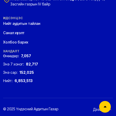
Засгийн газрын IV байр
ҮНДСЭН ЦЭС
Нийт аудитын тайлан
Санал хүсэлт
Холбоо барих
ХАНДАЛТ
Өнөөдөр:
7,057
Энэ 7 хоног:
82,717
Энэ сар:
152,025
Нийт:
6,853,513
© 2025 Үндэсний Аудитын Газар
Дээшээ