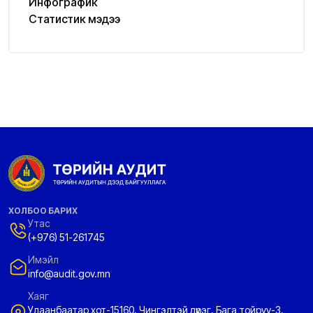
Инфографик
Статистик мэдээ
ХОЛБОО БАРИХ
Утас
(+976) 51-261745
Имэйл
info@audit.gov.mn
Хаяг
Улаанбаатар хот-15160, Чингэлтэй дүүрэг, Бага тойруу-3,