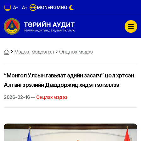
A-
A+
MON
ENG
MNG
Мэдээ, мэдээлэл
Онцлох мэдээ
“Монгол Улсын гавьяат эдийн засагч” цол хүртсэн
Алтангэрэлийн Дашдоржид хүндэтгэл үзүүллээ
2026-02-16 —
Онцлох мэдээ