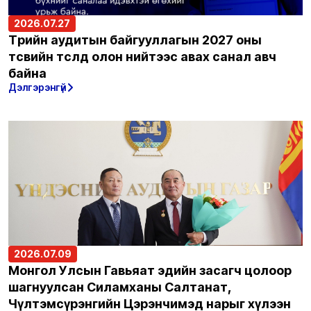
2026.07.27
Төрийн аудитын байгууллагын 2027 оны
төсвийн төсөлд олон нийтээс авах санал авч
байна
Дэлгэрэнгүй
2026.07.09
Монгол Улсын Гавьяат эдийн засагч цолоор
шагнуулсан Силамханы Салтанат,
Чүлтэмсүрэнгийн Цэрэнчимэд нарыг хүлээн