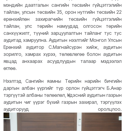
мэндийн даатгалын сангийн төсвийн гүйцэтгэлийн
тайлан, улсын төсвийн 35, орон нутгийн төсвийн 22
ерөнхийлөн захирагчийн төсвийн гүйцэтгэлийн
тайлан, улс төрийн намуудад олгосон төрийн
санхүүжилт, түүний зарцуулалтын тайланг тус тус
аудитад хамруулна. Аудитын нээлтийг Монгол Улсын
Ерөнхий аудитор С.Магнайсүрэн хийж, аудитын
зорилго, хамрах хүрээ, төлөвлөгөө болон аудитын
явцад анхаарах асуудлуудын талаар мэдээлэл
өглөө.
Нээлтэд Сангийн яамны Төрийн нарийн бичгийн
даргын албан үүргийг түр орлон гүйцэтгэгч Б.Анар
тэргүүтэй албаны төлөөлөл, Үндэсний аудитын газрын
аудитын чиг үүрэг бүхий газрын захирал, тэргүүлэх
аудиторууд оролцлоо.