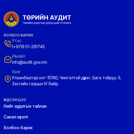
ХОЛБОО БАРИХ
Утас
(+976) 51-261745
Имэйл
info@audit.gov.mn
Хаяг
Улаанбаатар хот-15160, Чингэлтэй дүүрэг, Бага тойруу-3,
Засгийн газрын IV байр
ҮНДСЭН ЦЭС
Нийт аудитын тайлан
Санал хүсэлт
Холбоо барих