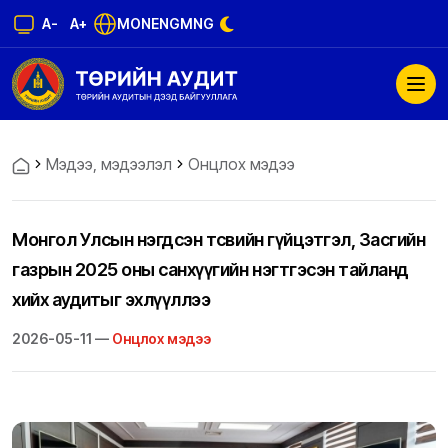
A-
A+
MON
ENG
MNG
Мэдээ, мэдээлэл
Онцлох мэдээ
Монгол Улсын нэгдсэн төсвийн гүйцэтгэл, Засгийн
газрын 2025 оны санхүүгийн нэгтгэсэн тайланд
хийх аудитыг эхлүүллээ
2026-05-11 —
Онцлох мэдээ