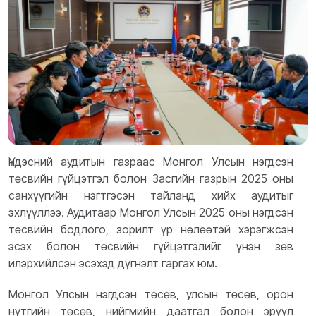
Үндэсний аудитын газраас Монгол Улсын нэгдсэн
төсвийн гүйцэтгэл болон Засгийн газрын 2025 оны
санхүүгийн нэгтгэсэн тайланд хийх аудитыг
эхлүүллээ. Аудитаар Монгол Улсын 2025 оны нэгдсэн
төсвийн бодлого, зорилт үр нөлөөтэй хэрэгжсэн
эсэх болон төсвийн гүйцэтгэлийг үнэн зөв
илэрхийлсэн эсэхэд дүгнэлт гаргах юм.
Монгол Улсын нэгдсэн төсөв, улсын төсөв, орон
нутгийн төсөв, нийгмийн даатгал болон эрүүл