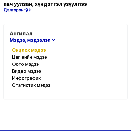
авч уулзан, хүндэтгэл үзүүллээ
Дэлгэрэнгүй
Ангилал
Мэдээ, мэдээлэл
Онцлох мэдээ
Цаг үеийн мэдээ
Фото мэдээ
Видео мэдээ
Инфографик
Статистик мэдээ