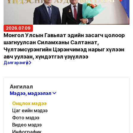
2026.07.09
Монгол Улсын Гавьяат эдийн засагч цолоор
шагнуулсан Силамханы Салтанат,
Чүлтэмсүрэнгийн Цэрэнчимэд нарыг хүлээн
авч уулзан, хүндэтгэл үзүүллээ
Дэлгэрэнгүй
Ангилал
Мэдээ, мэдээлэл
Онцлох мэдээ
Цаг үеийн мэдээ
Фото мэдээ
Видео мэдээ
Инфографик