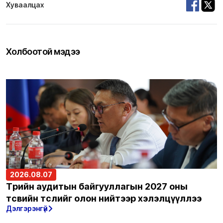
Хуваалцах
Холбоотой мэдээ
2026.08.07
Төрийн аудитын байгууллагын 2027 оны
төсвийн төслийг олон нийтээр хэлэлцүүллээ
Дэлгэрэнгүй