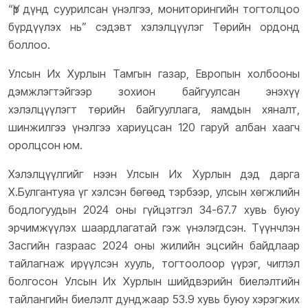
“Үр дүнд суурилсан үнэлгээ, мониторингийн тогтолцоо
бүрдүүлэх нь” сэдэвт хэлэлцүүлэг Төрийн ордонд
боллоо.
Улсын Их Хурлын Тамгын газар, Европын холбооны
дэмжлэгтэйгээр зохион байгуулсан энэхүү
хэлэлцүүлэгт төрийн байгууллага, яамдын хяналт,
шинжилгээ үнэлгээ хариуцсан 120 гаруй албан хаагч
оролцсон юм.
Х
элэлцүүлгийг нээн Улсын Их Хурлын дэд дарга
Х.Булгантуяа үг хэлсэн бөгөөд тэрбээр, улсын хөгжлийн
бодлогуудын 2024 оны гүйцэтгэл 34-67.7 хувь буюу
эрчимжүүлэх шаардлагатай гэж үнэлэгдсэн. Түүнчлэн
Засгийн газраас 2024 оны жилийн эцсийн байдлаар
тайлагнаж ирүүлсэн хууль, тогтоолоор үүрэг, чиглэл
болгосон Улсын Их Хурлын шийдвэрийн биелэлтийн
тайлангийн биелэлт дунджаар 53.9 хувь буюу хэрэгжих