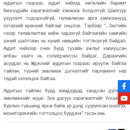
аудитын газраас аудит хийхэд хөгжлийн баримт
бичгүүдийн хэрэгжилтийг хэмжиж болдоггүй. Шалгуур
үзүүлэлт тодорхойгүй, төлөвлөсөн арга хэмжээнүүд
хэтэрхий ерөнхий байгааг онцлов. Тэрбээр “...Засгийн
газар төлөвлөлтөө хийж чадахгүй байгаагийн хамгийн
эхний шалтгаан нь хүний нөөцийн тогтворгүй байдал.
Аудит хийхээр очих бүрд тухайн ажлыг хариуцсан
албан хаагч нь солигдчихсон байдаг. Дараагийн
асуудал нь Үндэсний аудитын газраас ирүүлж байгаа
тайлан, түүний зөвлөмж дүгнэлтийг парламент нэр
төдий хэлэлцэж байгаа.
Аудитын тайлан бүрд яамдуудад хандсан дүгнэлт,
зөвлөмжийг өгдөг. Энэ дагуух хэрэгжилтийг Улсын Их
Хурлын түвшинд ярьж байж үр дүнд суурилсан үнэлгээ,
мониторингийн тогтолцоо бүрдэнэ” гэсэн юм.