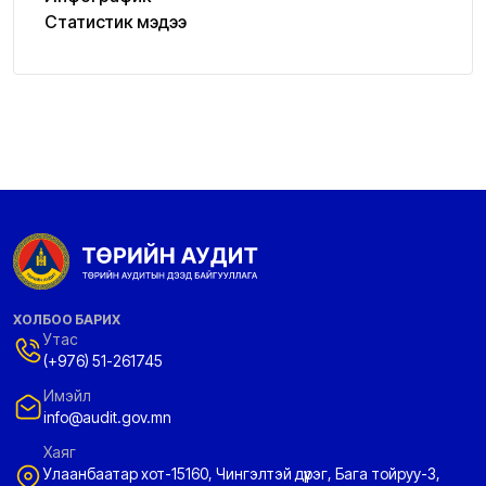
Статистик мэдээ
ХОЛБОО БАРИХ
Утас
(+976) 51-261745
Имэйл
info@audit.gov.mn
Хаяг
Улаанбаатар хот-15160, Чингэлтэй дүүрэг, Бага тойруу-3,