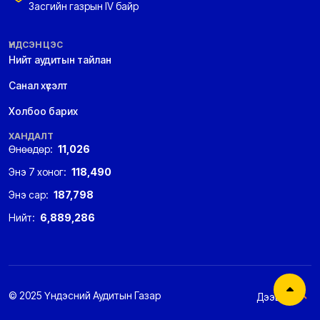
Засгийн газрын IV байр
ҮНДСЭН ЦЭС
Нийт аудитын тайлан
Санал хүсэлт
Холбоо барих
ХАНДАЛТ
Өнөөдөр:
11,026
Энэ 7 хоног:
118,490
Энэ сар:
187,798
Нийт:
6,889,286
© 2025 Үндэсний Аудитын Газар
Дээшээ