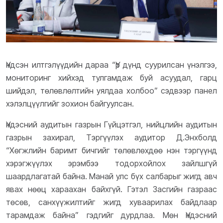
Үндсэн илтгэлүүдийн дараа “Үр дүнд суурилсан үнэлгээ,
мониторинг хийхэд тулгамдаж буй асуудал, гарц
шийдэл, төлөвлөлтийн уялдаа холбоо” сэдвээр панел
хэлэлцүүлгийг зохион байгуулсан.
Үндэсний аудитын газрын Гүйцэтгэл, нийцлийн аудитын
газрын захирал, Тэргүүлэх аудитор Д.Энхболд
“Хөгжлийн баримт бичгийг төлөвлөхдөө нэн тэргүүнд
хэрэгжүүлэх эрэмбээ тодорхойлох зайлшгүй
шаардлагатай байна. Манай улс бүх салбарыг жигд авч
явах нөөц хараахан байхгүй. Гэтэл Засгийн газраас
төсөв, санхүүжилтийг жигд хуваарилах байдлаар
тарамдаж байна” гэдгийг дурдлаа. Мөн Үндэсний