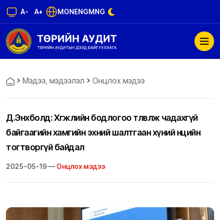
A-
A+
MON
ENG
MNG
Мэдээ, мэдээлэл
Онцлох мэдээ
Д.Энхболд: Хөгжлийн бодлогоо төлөвлөж чадахгүй
байгаагийн хамгийн эхний шалтгаан хүний нөөцийн
тогтворгүй байдал
2025-05-19 —
Онцлох мэдээ