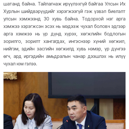
шатанд байна. Тайлагнаж ирүүлэхгүй байгаа Улсын Их
Хурлын шийдвэрүүдийг хэрэгжээгүй гэж үзвэл биелэлт
улсын хэмжээнд 30 хувь байна. Тодорхой нэг арга
хэмжээ хэрэгжсэн эсэх нь мэдээж чухал боловч эдгээр
арга хэмжээ нь үр дүнд хүрэх, хөгжлийн бодлогын
зорилго, зорилт хангагдах, ингэснээр хүний хөгжил,
нийгэм, эдийн засгийн хөгжилд хувь нэмэр, үр дүнгээ
өгч, ард иргэдийн амьдралын чанар дээшлэх нь илүү
чухал юм гэлээ.