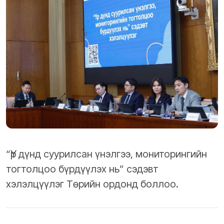
“Үр дүнд суурилсан үнэлгээ, мониторингийн
тогтолцоо бүрдүүлэх нь” сэдэвт
хэлэлцүүлэг Төрийн ордонд боллоо.