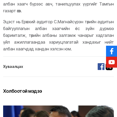
албан хаагч бүрээс авч, танилцуулах үүргийг Тамгын
газарт өгөв.
Эцэст нь Ерөнхий аудитор С.Магнайсүрэн төрийн аудитын
байгууллагын албан хаагчийн ёс зүйн дүрмээ
баримталж, төрийн албаны залгамж чанарыг хадгалан
үйл ажиллагаандаа хариуцлагатай хандахыг нийт
албан хаагчдад хандан хэлсэн юм.
Хуваалцах
Холбоотой мэдээ