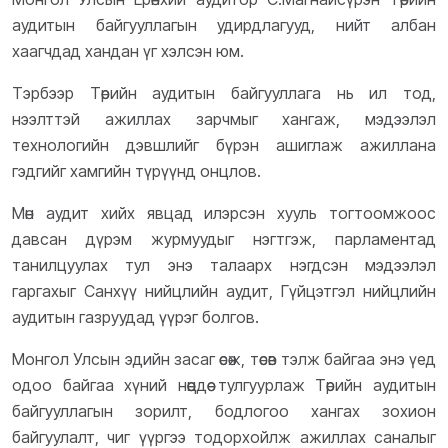
аудитын байгууллагын удирдлагууд, нийт албан
хаагчдад хандан үг хэлсэн юм.
Тэрбээр Төрийн аудитын байгууллага нь ил тод,
нээлттэй ажиллах зарчмыг хангаж, мэдээлэл
технологийн дэвшлийг бүрэн ашиглаж ажиллана
гэдгийг хамгийн түрүүнд онцлов.
Мөн аудит хийх явцад илэрсэн хууль тогтоомжоос
давсан дүрэм журмуудыг нэгтгэж, парламентад
танилцуулах тул энэ талаарх нэгдсэн мэдээлэл
гаргахыг Санхүү нийцлийн аудит, Гүйцэтгэл нийцлийн
аудитын газруудад үүрэг болгов.
Монгол Улсын эдийн засаг өсөж, төсөв тэлж байгаа энэ үед
одоо байгаа хүний нөөцдөө тулгуурлаж Төрийн аудитын
байгууллагын зорилт, бодлогоо хангах зохион
байгуулалт, чиг үүргээ тодорхойлж ажиллах саналыг