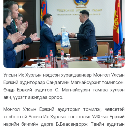
Улсын Их Хурлын нэгдсэн хуралдаанаар Монгол Улсын
Ерөнхий аудитораар Сандагийн Магнайсүрэнг томилсон.
Өнөөдөр Ерөнхий аудитор С. Магнайсүрэн тамгаа хүлээн
авч, үүрэгт ажилдаа орлоо.
Монгол Улсын Ерөнхий аудиторыг томилж, чөлөөлсөнтэй
холбоотой Улсын Их Хурлын тогтоолыг УИХ-ын Ерөнхий
нарийн бичгийн дарга Б.Баасандорж Төрийн аудитын