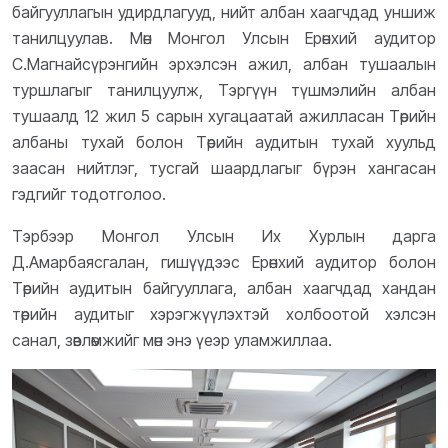
байгууллагын удирдлагууд, нийт албан хаагчдад уншиж
танилцуулав. Мөн Монгол Улсын Ерөнхий аудитор
С.Магнайсүрэнгийн эрхэлсэн ажил, албан тушаалын
туршлагыг танилцуулж, Тэргүүн түшмэлийн албан
тушаалд 12 жил 5 сарын хугацаатай ажилласан Төрийн
албаны тухай болон Төрийн аудитын тухай хуульд
заасан нийтлэг, тусгай шаардлагыг бүрэн хангасан
гэдгийг тодотголоо.
Тэрбээр Монгол Улсын Их Хурлын дарга
Д.Амарбаясгалан, гишүүдээс Ерөнхий аудитор болон
Төрийн аудитын байгууллага, албан хаагчдад хандан
төрийн аудитыг хэрэгжүүлэхтэй холбоотой хэлсэн
санал, зөвлөмжийг мөн энэ үеэр уламжиллаа.