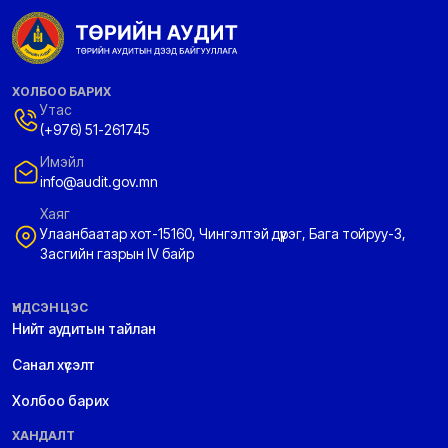
ХОЛБОО БАРИХ
Утас
(+976) 51-261745
Имэйл
info@audit.gov.mn
Хаяг
Улаанбаатар хот-15160, Чингэлтэй дүүрэг, Бага тойруу-3,
Засгийн газрын IV байр
ҮНДСЭН ЦЭС
Нийт аудитын тайлан
Санал хүсэлт
Холбоо барих
ХАНДАЛТ