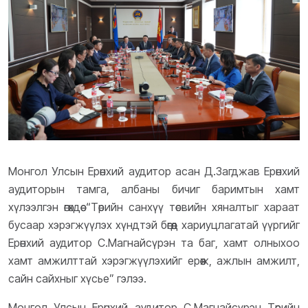
Монгол Улсын Ерөнхий аудитор асан Д.Загджав Ерөнхий
аудиторын тамга, албаны бичиг баримтын хамт
хүлээлгэн өгөхдөө “Төрийн санхүү төсвийн хяналтыг хараат
бусаар хэрэгжүүлэх хүндтэй бөгөөд хариуцлагатай үүргийг
Ерөнхий аудитор С.Магнайсүрэн та баг, хамт олныхоо
хамт амжилттай хэрэгжүүлэхийг ерөөж, ажлын амжилт,
сайн сайхныг хүсье” гэлээ.
Монгол Улсын Ерөнхий аудитор С.Магнайсүрэн Төрийн