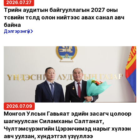
2026.07.27
Төрийн аудитын байгууллагын 2027 оны
төсвийн төсөлд олон нийтээс авах санал авч
байна
Дэлгэрэнгүй
2026.07.09
Монгол Улсын Гавьяат эдийн засагч цолоор
шагнуулсан Силамханы Салтанат,
Чүлтэмсүрэнгийн Цэрэнчимэд нарыг хүлээн
авч уулзан, хүндэтгэл үзүүллээ