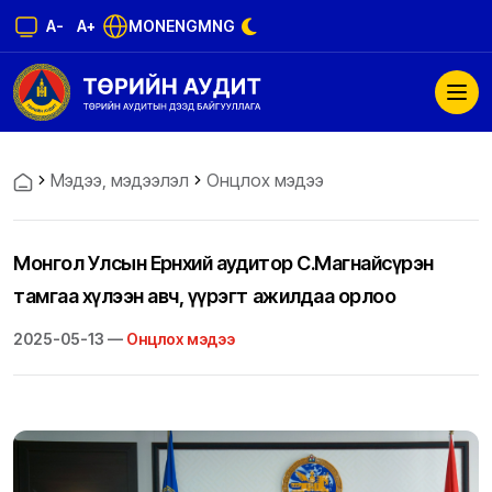
A-
A+
MON
ENG
MNG
Мэдээ, мэдээлэл
Онцлох мэдээ
Монгол Улсын Ерөнхий аудитор С.Магнайсүрэн
тамгаа хүлээн авч, үүрэгт ажилдаа орлоо
2025-05-13 —
Онцлох мэдээ