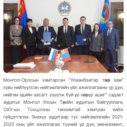
Монгол-Оросын хамтарсан “Улаанбаатар төмөр зам”
хувь нийлүүлсэн нийгэмлэгийн үйл ажиллагааны үр дүн,
нийгэм эдийн засагт үзүүлж буй үр нөлөө, үр ашиг” сэдэвт
аудитыг Монгол Улсын Төрийн аудитын байгууллага,
ОХУ-ын Тооцооны танхимтай хамтран хийж
гүйцэтгэлээ. Энэхүү аудитаар тус нийгэмлэгийн 2021-
2023 оны үйл ажиллагаа түүний үр дүн, менежмент,