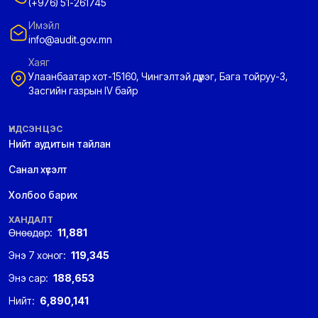
(+976) 51-261745
Имэйл
info@audit.gov.mn
Хаяг
Улаанбаатар хот-15160, Чингэлтэй дүүрэг, Бага тойруу-3,
Засгийн газрын IV байр
ҮНДСЭН ЦЭС
Нийт аудитын тайлан
Санал хүсэлт
Холбоо барих
ХАНДАЛТ
Өнөөдөр:
11,881
Энэ 7 хоног:
119,345
Энэ сар:
188,653
Нийт:
6,890,141