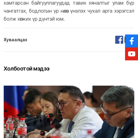
хамтарсан байгууллагуудад тавих хяналтыг улам бүр
чангатгах, бодлогын үр нөлөөг үнэлэх чухал арга хэрэгсэл
болж хөгжих үр дүнтэй юм.
Хуваалцах
Холбоотой мэдээ