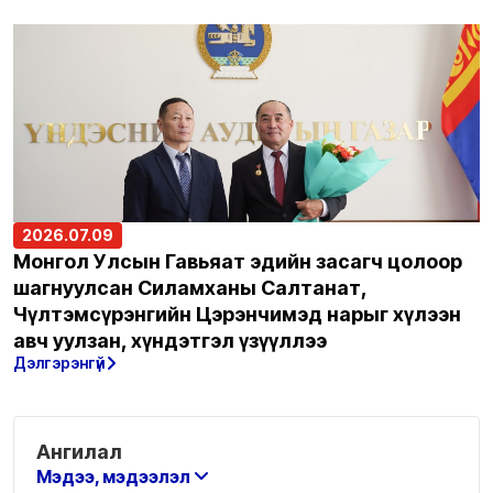
2026.07.09
Монгол Улсын Гавьяат эдийн засагч цолоор
шагнуулсан Силамханы Салтанат,
Чүлтэмсүрэнгийн Цэрэнчимэд нарыг хүлээн
авч уулзан, хүндэтгэл үзүүллээ
Дэлгэрэнгүй
Ангилал
Мэдээ, мэдээлэл