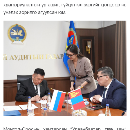
хөрөнгө оруулалтын үр ашиг, гүйцэтгэл зэргийг цогцоор нь
үнэлэх зорилго агуулсан юм.
Монгол-Оросын хамтарсан “Улаанбаатар төмөр зам”