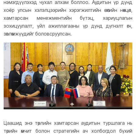
нэмэгдүүлэхэд чухал алхам боллоо. Аудитын үр дүнд
хоёр улсын хэлэлцээрийн хэрэгжилтийн өнөөгийн нөхцөл,
хамтарсан менежментийн бүтэц, хариуцлагын
зохицуулалт, үйл ажиллагааны үр дүнд дүгнэлт өгч,
зөвлөмжүүдийг боловсруулсан.
Цаашид энэ төрлийн хамтарсан аудитын туршлага нь
төрийн өмчит болон стратегийн ач холбогдол бүхий