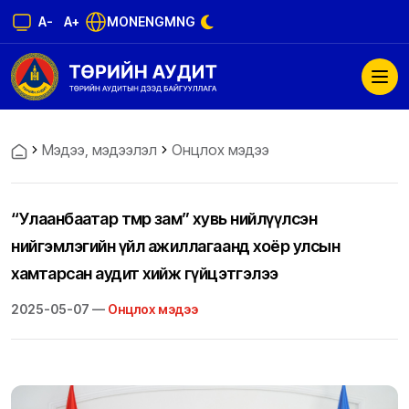
A-
A+
MON
ENG
MNG
Мэдээ, мэдээлэл
Онцлох мэдээ
“Улаанбаатар төмөр зам” хувь нийлүүлсэн
нийгэмлэгийн үйл ажиллагаанд хоёр улсын
хамтарсан аудит хийж гүйцэтгэлээ
2025-05-07 —
Онцлох мэдээ