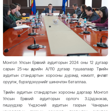
Монгол Улсын Ерөнхий аудиторын 2024 оны 12 дугаар
сарын 25-ны өдрийн А/110 дугаар тушаалаар Төрийн
аудитын стандартын хорооны дүрэмд нэмэлт, өөрчлөлт
оруулж, бүрэлдэхүүнийг шинэчлэн баталлаа.
Төрийн аудитын стандартын хорооны даргаар Монгол
Улсын Ерөнхий аудиторын орлогч З.Цэдэнжав,
гишүүдээр Үндэсний аудитын газрын Чанарын