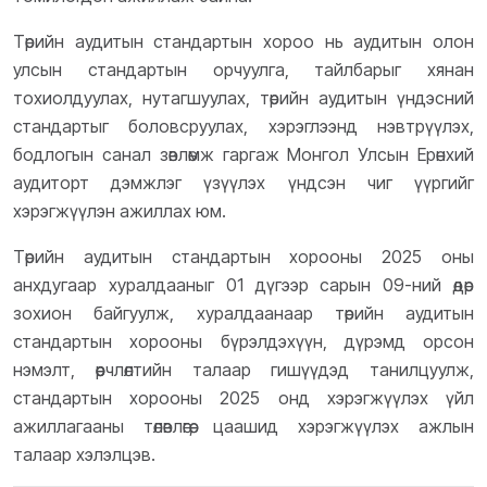
Төрийн аудитын стандартын хороо нь аудитын олон
улсын стандартын орчуулга, тайлбарыг хянан
тохиолдуулах, нутагшуулах, төрийн аудитын үндэсний
стандартыг боловсруулах, хэрэглээнд нэвтрүүлэх,
бодлогын санал зөвлөмж гаргаж Монгол Улсын Ерөнхий
аудиторт дэмжлэг үзүүлэх үндсэн чиг үүргийг
хэрэгжүүлэн ажиллах юм.
Төрийн аудитын стандартын хорооны 2025 оны
анхдугаар хуралдааныг 01 дүгээр сарын 09-ний өдөр
зохион байгуулж, хуралдаанаар төрийн аудитын
стандартын хорооны бүрэлдэхүүн, дүрэмд орсон
нэмэлт, өөрчлөлтийн талаар гишүүдэд танилцуулж,
стандартын хорооны 2025 онд хэрэгжүүлэх үйл
ажиллагааны төлөвлөгөө, цаашид хэрэгжүүлэх ажлын
талаар хэлэлцэв.