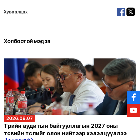
Хуваалцах
Холбоотой мэдээ
2026.08.07
Төрийн аудитын байгууллагын 2027 оны
төсвийн төслийг олон нийтээр хэлэлцүүллээ
Дэлгэрэнгүй