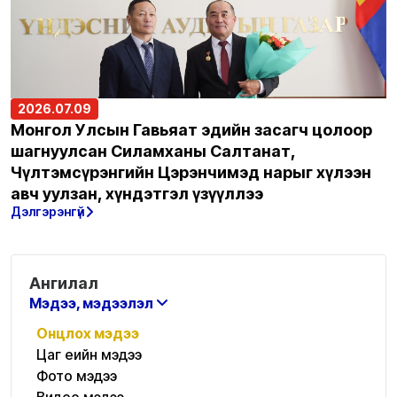
2026.07.09
Монгол Улсын Гавьяат эдийн засагч цолоор
шагнуулсан Силамханы Салтанат,
Чүлтэмсүрэнгийн Цэрэнчимэд нарыг хүлээн
авч уулзан, хүндэтгэл үзүүллээ
Дэлгэрэнгүй
Ангилал
Мэдээ, мэдээлэл
Онцлох мэдээ
Цаг үеийн мэдээ
Фото мэдээ
Видео мэдээ