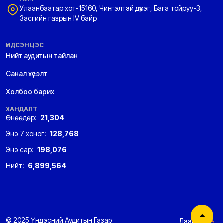
Улаанбаатар хот-15160, Чингэлтэй дүүрэг, Бага тойруу-3,
Засгийн газрын IV байр
ҮНДСЭН ЦЭС
Нийт аудитын тайлан
Санал хүсэлт
Холбоо барих
ХАНДАЛТ
Өнөөдөр:
21,304
Энэ 7 хоног:
128,768
Энэ сар:
198,076
Нийт:
6,899,564
© 2025 Үндэсний Аудитын Газар
Дээшээ