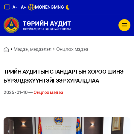
A-
A+
MON
ENG
MNG
Мэдээ, мэдээлэл
Онцлох мэдээ
ТӨРИЙН АУДИТЫН СТАНДАРТЫН ХОРОО ШИНЭ
БҮРЭЛДЭХҮҮНТЭЙГЭЭР ХУРАЛДЛАА
2025-01-10 —
Онцлох мэдээ