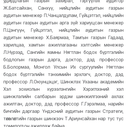
удирдлагын газрын захирал, тэргүүлэх аудитор
Ж.Батсайхан, Санхүү, нийцлийн аудитын газрын
аудитын менежер П.Чанцалдулам, Гүйцэтгэл, нийцлийн
аудитын газрын аудитын арга зүй хариуцсан менежер
П.Цэнгүүн, Гүйцэтгэл, нийцлийн аудитын газрын
аудитын менежер Х.Баярмаа, Тамгын газрын Гадаад
харилцаа, хамтын ажиллагааны хэлтсийн менежер
Л.Нүрзэд, Сангийн яамны Нягтлан бодох бүртгэлийн
бодлогын газрын дарга, доктор, дэд профессор
Б.Болормаа, Монгол Улсын Их сургуулийн Нягтлан
бодох бүртгэлийн тэнхимийн эрхлэгч, доктор, дэд
профессор Л.Оюунцэцэг, Шинжлэх Ухааны академийн
Хэл зохиолын хүрээлэнгийн Хэрэглээний хэл
шинжлэлийн салбарын эрдэм шинжилгээний ахлах
ажилтан, доктор, дэд профессор Г.Гэрэлмаа, нарийн
бичгийн даргаар Үндэсний аудитын газрын Стратеги,
төлөвлөлтийн газрын шинжээч Т.Ариунсайхан нар тус тус
томилогдон ажиллаж байна.