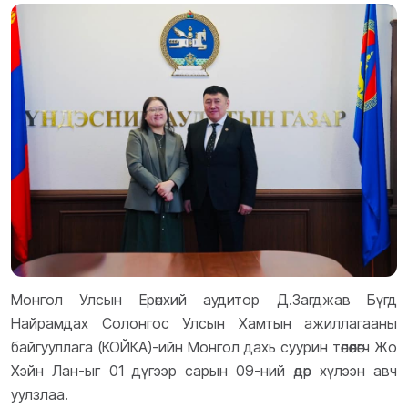
Монгол Улсын Ерөнхий аудитор Д.Загджав Бүгд
Найрамдах Солонгос Улсын Хамтын ажиллагааны
байгууллага (КОЙКА)-ийн Монгол дахь суурин төлөөлөгч Жо
Хэйн Лан-ыг 01 дүгээр сарын 09-ний өдөр хүлээн авч
уулзлаа.