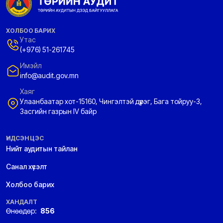
ХОЛБОО БАРИХ
Утас
(+976) 51-261745
Имэйл
info@audit.gov.mn
Хаяг
Улаанбаатар хот-15160, Чингэлтэй дүүрэг, Бага тойруу-3,
Засгийн газрын IV байр
ҮНДСЭН ЦЭС
Нийт аудитын тайлан
Санал хүсэлт
Холбоо барих
ХАНДАЛТ
Өнөөдөр:
856