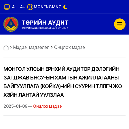
A-
A+
MON
ENG
MNG
Мэдээ, мэдээлэл
Онцлох мэдээ
МОНГОЛ УЛСЫН ЕРӨНХИЙ АУДИТОР ДЭЛЭГИЙН
ЗАГДЖАВ БНСУ-ЫН ХАМТЫН АЖИЛЛАГААНЫ
БАЙГУУЛЛАГА (КОЙКА)-ИЙН СУУРИН ТӨЛӨӨЛӨГЧ ЖО
ХЭЙН ЛАНТАЙ УУЛЗЛАА
2025-01-09 —
Онцлох мэдээ