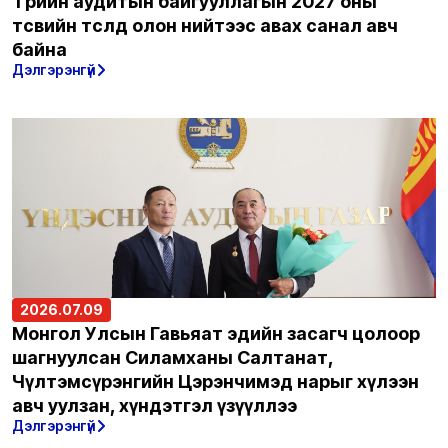
Төрийн аудитын байгууллагын 2027 оны
төсвийн төсөлд олон нийтээс авах санал авч
байна
Дэлгэрэнгүй
2026.07.09
Монгол Улсын Гавьяат эдийн засагч цолоор
шагнуулсан Силамханы Салтанат,
Чүлтэмсүрэнгийн Цэрэнчимэд нарыг хүлээн
авч уулзан, хүндэтгэл үзүүллээ
Дэлгэрэнгүй