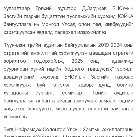
Уулзалтаар Ерөнхий аудитор Д.Загджав БНСУ-ын
Засгийн газрын буцалтгүй тусламжийн хүрээнд КОЙКА
байгууллага нь Монгол Улсад олон төсөл, хөтөлбөрүүдийг
хэрэгжүүлсэн явдалд талархал илэрхийллээ.
Түүнчлэн төрийн аудитын байгууллагын 2019-2024 оны
стратегийг амжилттай хэрэгжүүлэн цаашдын стратеги
зорилтоо тодорхойлж, 2025 онд “Чадамжид
суурилсан хүний нөөцийн бодлого төлөвшүүлэх” зорилт
дэвшүүлсний хүрээнд БНСУ-ын Засгийн газраас
хэрэгжүүлж буй тэтгэлэгт хөтөлбөр, дунд, богино
хугацааны сургалт, семинарт Төрийн аудитын
байгууллагын албан хаагчдыг хамруулах замаар тэдний
чадавхыг бэхжүүлэх, мэргэшүүлэх хүсэлтэй байгаагаа
уламжлав.
Бүгд Найрамдах Солонгос Улсын Хамтын ажиллагааны