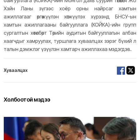
байгууллага (КОЙКА)-ийн Монгол дахь суурин төлөөлөгч Жо
Хэйн Ланы зүгээс хоёр орны найрсаг хамтын
ажиллагааг өргөжүүлэн хөгжүүлэх хүрээнд БНСУ-ын
хамтын ажиллагааны байгууллага (КОЙКА)-ийн групп
сургалтын хөтөлбөрт Төрийн аудитын байгууллагын албан
хаагчдыг хамруулах, туршлага хуваалцах зэрэг бүхий л
талын дэмжлэг үзүүлэн хамтарч ажиллахаа мэдэгдэв.
Хуваалцах
Холбоотой мэдээ