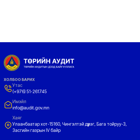
ХОЛБОО БАРИХ
Утас
(+976) 51-261745
Имэйл
info@audit.gov.mn
Хаяг
Улаанбаатар хот-15160, Чингэлтэй дүүрэг, Бага тойруу-3,
Засгийн газрын IV байр