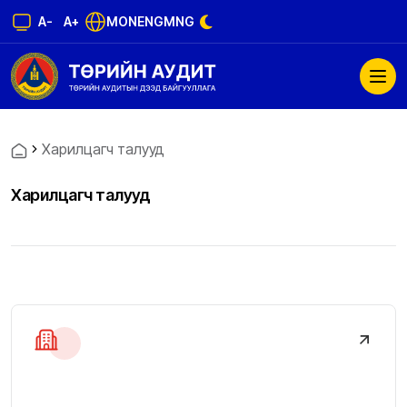
A-
A+
MON
ENG
MNG
Харилцагч талууд
Харилцагч талууд