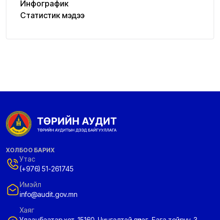
Инфографик
Статистик мэдээ
ХОЛБОО БАРИХ
Утас
(+976) 51-261745
Имэйл
info@audit.gov.mn
Хаяг
Улаанбаатар хот-15160, Чингэлтэй дүүрэг, Бага тойруу-3,