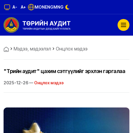
A-
A+
MON
ENG
MNG
Мэдээ, мэдээлэл
Онцлох мэдээ
"Төрийн аудит" цахим сэтгүүлийг эрхлэн гаргалаа
2025-12-26 —
Онцлох мэдээ