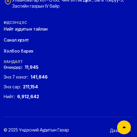
Засгийн газрын IV байр
ҮНДСЭН ЦЭС
Нийт аудитын тайлан
Санал хүсэлт
Холбоо барих
ХАНДАЛТ
Өнөөдөр:
11,945
Энэ 7 хоног:
141,846
Энэ сар:
211,154
Нийт:
6,912,642
© 2025 Үндэсний Аудитын Газар
Дээшээ