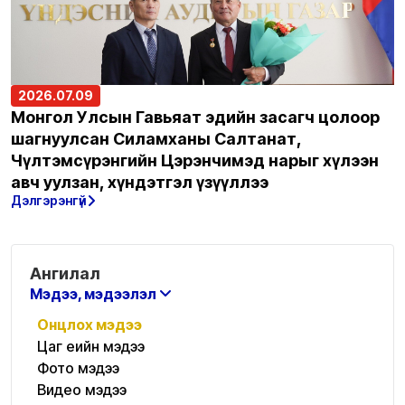
2026.07.09
Монгол Улсын Гавьяат эдийн засагч цолоор
шагнуулсан Силамханы Салтанат,
Чүлтэмсүрэнгийн Цэрэнчимэд нарыг хүлээн
авч уулзан, хүндэтгэл үзүүллээ
Дэлгэрэнгүй
Ангилал
Мэдээ, мэдээлэл
Онцлох мэдээ
Цаг үеийн мэдээ
Фото мэдээ
Видео мэдээ