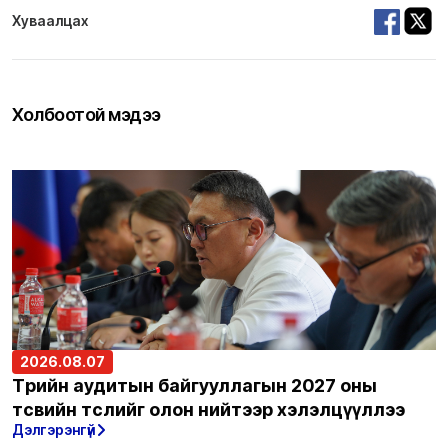
Хуваалцах
Холбоотой мэдээ
2026.08.07
Төрийн аудитын байгууллагын 2027 оны
төсвийн төслийг олон нийтээр хэлэлцүүллээ
Дэлгэрэнгүй