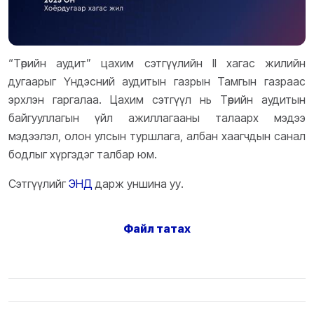
“Төрийн аудит” цахим сэтгүүлийн II хагас жилийн
дугаарыг Үндэсний аудитын газрын Тамгын газраас
эрхлэн гаргалаа. Цахим сэтгүүл нь Төрийн аудитын
байгууллагын үйл ажиллагааны талаарх мэдээ
мэдээлэл, олон улсын туршлага, албан хаагчдын санал
бодлыг хүргэдэг талбар юм.
Сэтгүүлийг
ЭНД
дарж уншина уу.
Файл татах