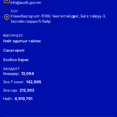
info@audit.gov.mn
Хаяг
Улаанбаатар хот-15160, Чингэлтэй дүүрэг, Бага тойруу-3,
Засгийн газрын IV байр
ҮНДСЭН ЦЭС
Нийт аудитын тайлан
Санал хүсэлт
Холбоо барих
ХАНДАЛТ
Өнөөдөр:
13,094
Энэ 7 хоног:
142,995
Энэ сар:
212,303
Нийт:
6,913,791