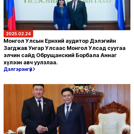
2025.02.24
Монгол Улсын Ерөнхий аудитор Дэлэгийн
Загджав Унгар Улсаас Монгол Улсад суугаа
элчин сайд Обрущанский Борбала Аннаг
хүлээн авч уулзлаа.
Дэлгэрэнгүй