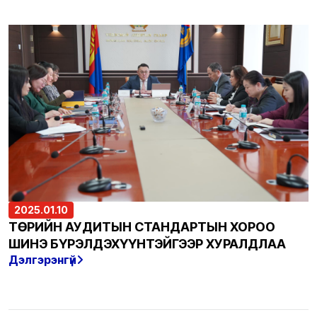
2025.01.10
ТӨРИЙН АУДИТЫН СТАНДАРТЫН ХОРОО
ШИНЭ БҮРЭЛДЭХҮҮНТЭЙГЭЭР ХУРАЛДЛАА
Дэлгэрэнгүй