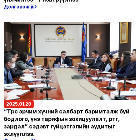
Дэлгэрэнгүй
2025.01.20
“Төрөөс эрчим хүчний салбарт баримталж буй
бодлого, үнэ тарифын зохицуулалт, өртөг,
зардал” сэдэвт гүйцэтгэлийн аудитыг
эхлүүллээ.