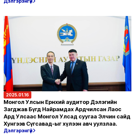
Дэлгэрэнгүй
2025.01.16
Монгол Улсын Ерөнхий аудитор Дэлэгийн
Загджав Бүгд Найрамдах Ардчилсан Лаос
Ард Улсаас Монгол Улсад суугаа Элчин сайд
Хунгээв Сүгсавад-ыг хүлээн авч уулзлаа.
Дэлгэрэнгүй