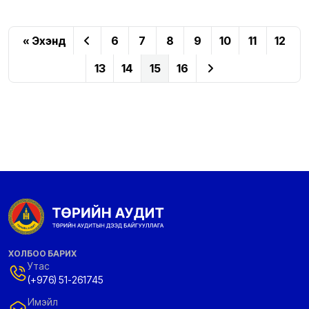
« Эхэнд
6
7
8
9
10
11
12
13
14
15
16
ХОЛБОО БАРИХ
Утас
(+976) 51-261745
Имэйл