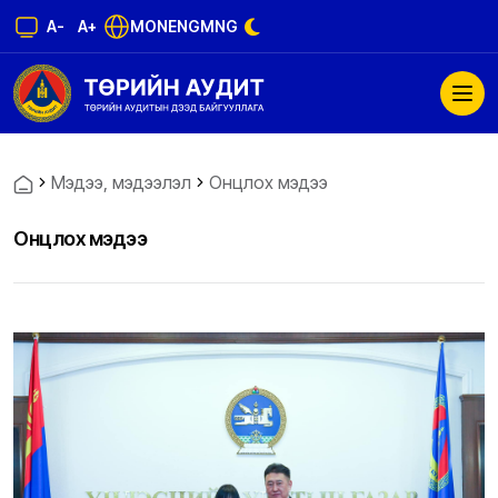
A-
A+
MON
ENG
MNG
Мэдээ, мэдээлэл
Онцлох мэдээ
Онцлох мэдээ