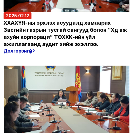
2025.02.12
ХХАХҮЯ-ны эрхлэх асуудалд хамаарах
Засгийн газрын тусгай сангууд болон “Хөдөө аж
ахуйн корпораци” ТӨХХК-ийн үйл
ажиллагаанд аудит хийж эхэллээ.
Дэлгэрэнгүй