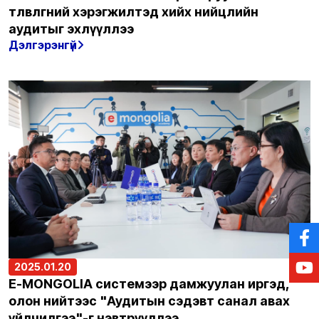
төлөвлөгөөний хэрэгжилтэд хийх нийцлийн
аудитыг эхлүүллээ
Дэлгэрэнгүй
2025.01.20
E-MONGOLIA системээр дамжуулан иргэд,
олон нийтээс "Аудитын сэдэвт санал авах
үйлчилгээ"-г нэвтрүүллээ