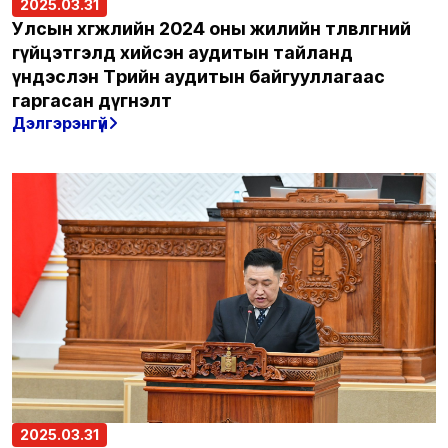
2025.03.31
Улсын хөгжлийн 2024 оны жилийн төлөвлөгөөний
гүйцэтгэлд хийсэн аудитын тайланд
үндэслэн Төрийн аудитын байгууллагаас
гаргасан дүгнэлт
Дэлгэрэнгүй
2025.03.31