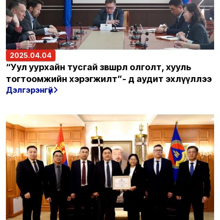
2025.04.04
“Уул уурхайн тусгай зөвшөөрөл олголт, хууль
тогтоомжийн хэрэгжилт”- д аудит эхлүүллээ
Дэлгэрэнгүй