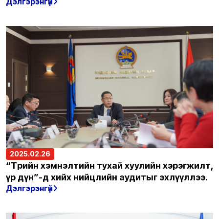
Дэлгэрэнгүй
2025.02.26
“Төрийн хэмнэлтийн тухай хуулийн хэрэгжилт,
үр дүн”-д хийх нийцлийн аудитыг эхлүүллээ.
Дэлгэрэнгүй