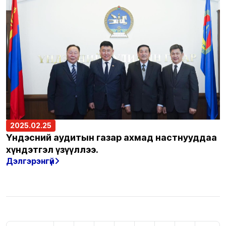
2025.02.25
Үндэсний аудитын газар ахмад настнууддаа
хүндэтгэл үзүүллээ.
Дэлгэрэнгүй