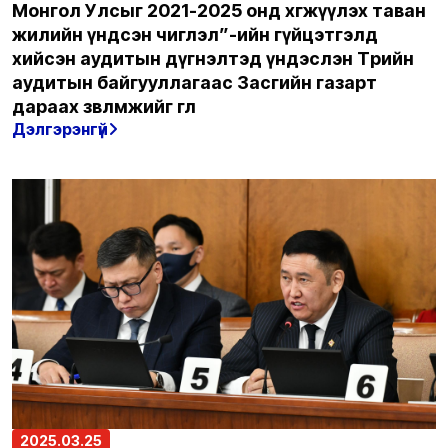
Монгол Улсыг 2021-2025 онд хөгжүүлэх таван
жилийн үндсэн чиглэл”-ийн гүйцэтгэлд
хийсэн аудитын дүгнэлтэд үндэслэн Төрийн
аудитын байгууллагаас Засгийн газарт
дараах зөвлөмжийг өглөө
Дэлгэрэнгүй
2025.03.25