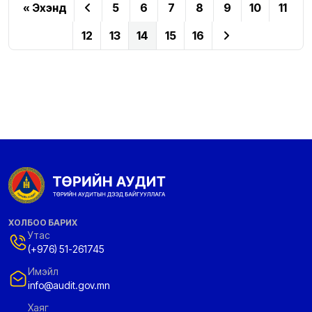
« Эхэнд
5
6
7
8
9
10
11
12
13
14
15
16
ХОЛБОО БАРИХ
Утас
(+976) 51-261745
Имэйл
info@audit.gov.mn
Хаяг