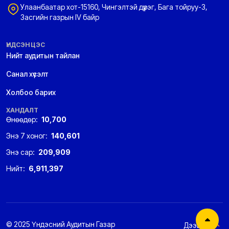
Улаанбаатар хот-15160, Чингэлтэй дүүрэг, Бага тойруу-3,
Засгийн газрын IV байр
ҮНДСЭН ЦЭС
Нийт аудитын тайлан
Санал хүсэлт
Холбоо барих
ХАНДАЛТ
Өнөөдөр:
10,700
Энэ 7 хоног:
140,601
Энэ сар:
209,909
Нийт:
6,911,397
© 2025 Үндэсний Аудитын Газар
Дээшээ