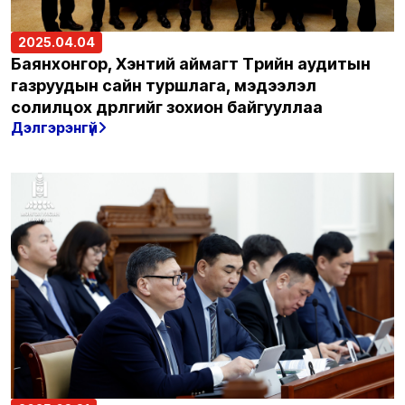
2025.04.04
Баянхонгор, Хэнтий аймагт Төрийн аудитын
газруудын сайн туршлага, мэдээлэл
солилцох өдөрлөгийг зохион байгууллаа
Дэлгэрэнгүй