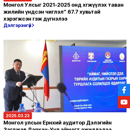
Монгол Улсыг 2021-2025 онд хөгжүүлэх таван
жилийн үндсэн чиглэл” 67.7 хувьтай
хэрэгжсэн гэж дүгнэлээ
Дэлгэрэнгүй
2025.03.23
Монгол улсын Ерөнхий аудитор Дэлэгийн
Загджав Дархан-Уул аймагт ажиллалаа