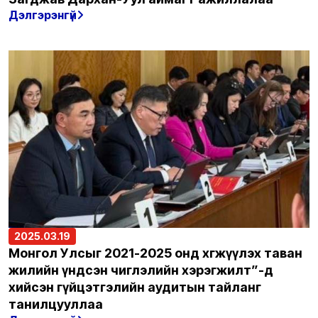
Дэлгэрэнгүй
2025.03.19
Монгол Улсыг 2021-2025 онд хөгжүүлэх таван
жилийн үндсэн чиглэлийн хэрэгжилт”-д
хийсэн гүйцэтгэлийн аудитын тайланг
танилцууллаа