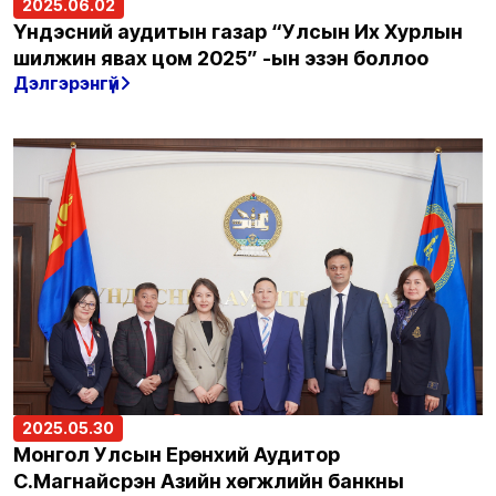
2025.06.02
Үндэсний аудитын газар “Улсын Их Хурлын
шилжин явах цом 2025” -ын эзэн боллоо
Дэлгэрэнгүй
2025.05.30
Монгол Улсын Ерөнхий Аудитор
С.Магнайсүрэн Азийн хөгжлийн банкны