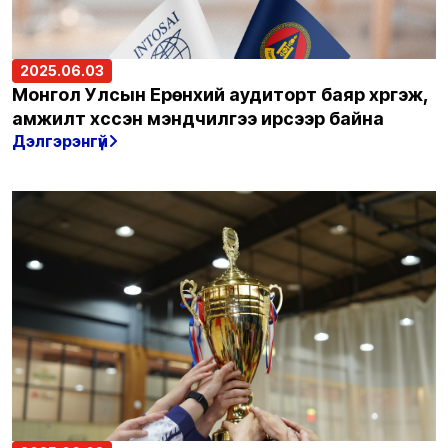
2025.06.03
Монгол Улсын Ерөнхий аудиторт баяр хүргэж,
амжилт хүссэн мэндчилгээ ирсээр байна
Дэлгэрэнгүй