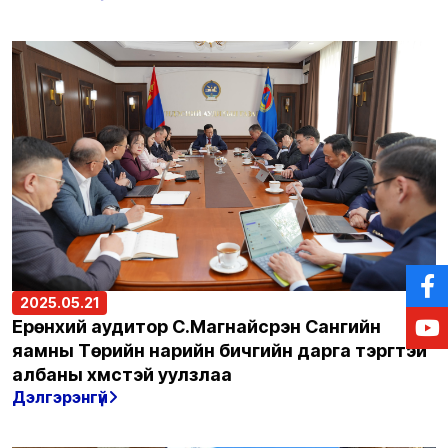
2025.05.21
Ерөнхий аудитор С.Магнайсүрэн Сангийн
яамны Төрийн нарийн бичгийн дарга тэргүүтэй
албаны хүмүүстэй уулзлаа
Дэлгэрэнгүй