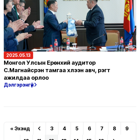
2025.05.13
Монгол Улсын Ерөнхий аудитор
С.Магнайсүрэн тамгаа хүлээн авч, үүрэгт
ажилдаа орлоо
Дэлгэрэнгүй
« Эхэнд
3
4
5
6
7
8
9