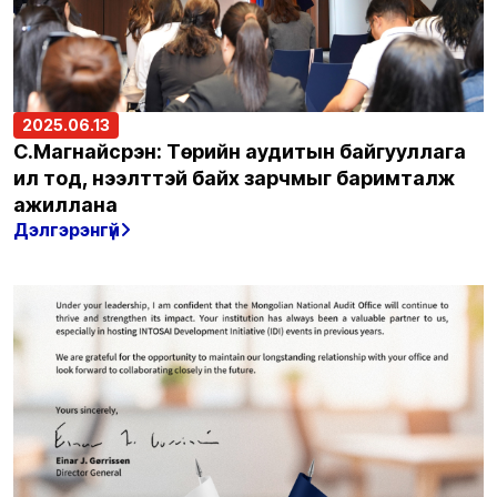
2025.06.13
С.Магнайсүрэн: Төрийн аудитын байгууллага
ил тод, нээлттэй байх зарчмыг баримталж
ажиллана
Дэлгэрэнгүй