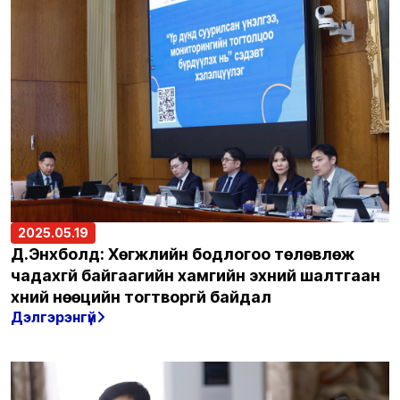
2025.05.19
Д.Энхболд: Хөгжлийн бодлогоо төлөвлөж
чадахгүй байгаагийн хамгийн эхний шалтгаан
хүний нөөцийн тогтворгүй байдал
Дэлгэрэнгүй