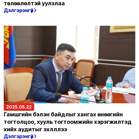
төлөөлөлтэй уулзлаа
Дэлгэрэнгүй
2025.05.22
Гамшгийн бэлэн байдлыг хангах өнөөгийн
тогтолцоо, хууль тогтоомжийн хэрэгжилтэд
хийх аудитыг эхлүүллээ
Дэлгэрэнгүй