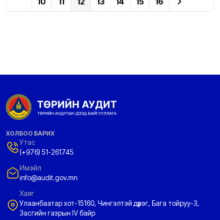
10
11
12
13
14
15
16
ХОЛБОО БАРИХ
Утас
(+976) 51-261745
Имэйл
info@audit.gov.mn
Хаяг
Улаанбаатар хот-15160, Чингэлтэй дүүрэг, Бага тойруу-3,
Засгийн газрын IV байр