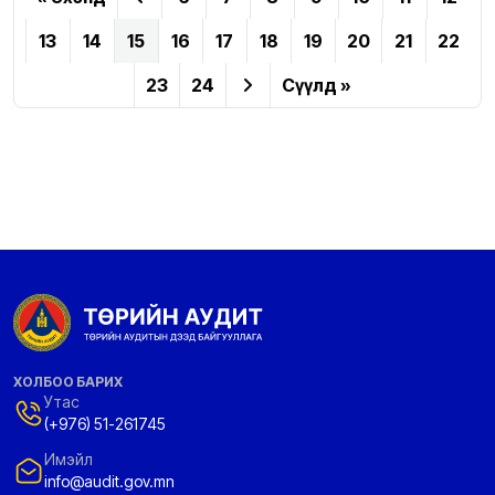
13
14
15
16
17
18
19
20
21
22
23
24
Сүүлд »
ХОЛБОО БАРИХ
Утас
(+976) 51-261745
Имэйл
info@audit.gov.mn