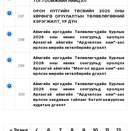
ТОГТООМЖИЙН НИЙЦЭЛ
ОРОН НУТГИЙН ТӨСВИЙН 2025 ОНЫ
297
ХӨРӨНГӨ ОРУУЛАЛТЫН ТӨЛӨВЛӨГӨӨНИЙ
ХЭРЭГЖИЛТ, ҮР ДҮН
Аймгийн иргэдийн Төлөөлөгчдийн Хурлын
2026 оны нөхөн сонгуульд оролцох
298
Архангай аймгийн “Ардчилсан нам"-аас
ирүүлсэн мөрийн хөтөлбөрийн дүгнэлт
Аймгийн иргэдийн Төлөөлөгчдийн Хурлын
2026 оны нөхөн сонгуульд оролцох
299
Архангай аймгийн “Монгол ардын нам"-аас
ирүүлсэн мөрийн хөтөлбөрийн дүгнэлт
Аймгийн иргэдийн Төлөөлөгчдийн Хурлын
2026 оны нөхөн сонгуульд оролцох
300
Архангай аймгийн “Ардчилсан нам"-аас
ирүүлсэн хандивын тайланг баталгаажуулсан
аудитын дүгнэлт
« Эхэнд
6
7
8
9
10
11
12