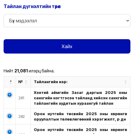
Тайлан дүгнэлтийн төрөл
Хайх
Нийт
21,081
илэрц байна.
№
Тайлангийн нэр:
Хэнтий аймгийн Засаг даргын 2025 оны
281
санхүүгийн нэгтгэсэн тайланд хийсэн санхүүгийн
тайлангийн аудитын хураангуй тайлан
Орон нутгийн төсвийн 2025 оны хөрөнгө
282
оруулалтын төлөвлөгөөний хэрэгжилт, үр дүн
Орон нутгийн төсвийн 2025 оны хөрөнгө