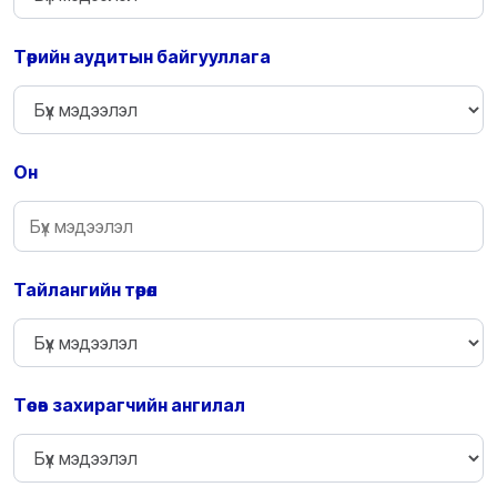
Төрийн аудитын байгууллага
Он
Тайлангийн төрөл
Төсөв захирагчийн ангилал