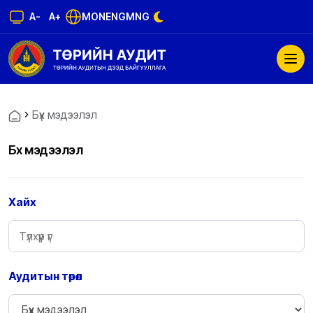
A-
A+
MON
ENG
MNG
Бүх мэдээлэл
Бүх мэдээлэл
Хайх
Аудитын төрөл