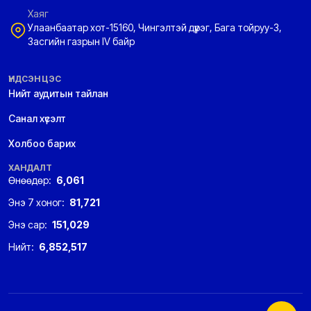
Хаяг
Улаанбаатар хот-15160, Чингэлтэй дүүрэг, Бага тойруу-3,
Засгийн газрын IV байр
ҮНДСЭН ЦЭС
Нийт аудитын тайлан
Санал хүсэлт
Холбоо барих
ХАНДАЛТ
Өнөөдөр:
6,061
Энэ 7 хоног:
81,721
Энэ сар:
151,029
Нийт:
6,852,517