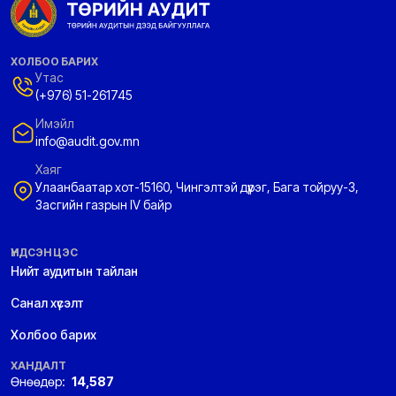
ХОЛБОО БАРИХ
Утас
(+976) 51-261745
Имэйл
info@audit.gov.mn
Хаяг
Улаанбаатар хот-15160, Чингэлтэй дүүрэг, Бага тойруу-3,
Засгийн газрын IV байр
ҮНДСЭН ЦЭС
Нийт аудитын тайлан
Санал хүсэлт
Холбоо барих
ХАНДАЛТ
Өнөөдөр:
14,587