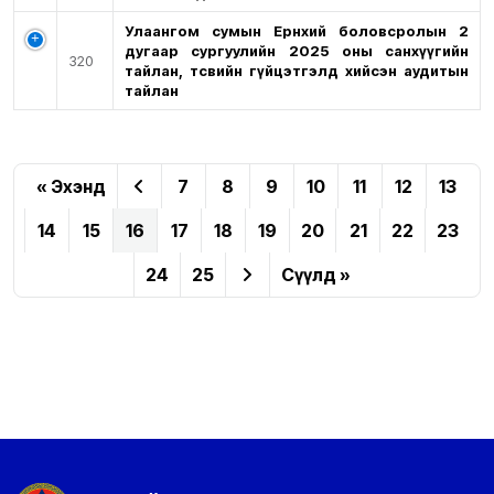
Улаангом сумын Ерөнхий боловсролын 2
дугаар сургуулийн 2025 оны санхүүгийн
320
тайлан, төсвийн гүйцэтгэлд хийсэн аудитын
тайлан
« Эхэнд
7
8
9
10
11
12
13
14
15
16
17
18
19
20
21
22
23
24
25
Сүүлд »