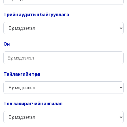
Төрийн аудитын байгууллага
Он
Тайлангийн төрөл
Төсөв захирагчийн ангилал