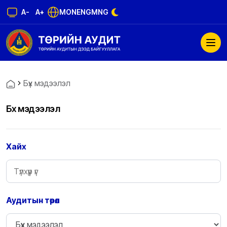
A-
A+
MON
ENG
MNG
Бүх мэдээлэл
Бүх мэдээлэл
Хайх
Аудитын төрөл