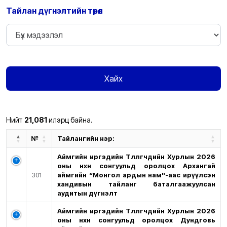
Тайлан дүгнэлтийн төрөл
Хайх
Нийт
21,081
илэрц байна.
№
Тайлангийн нэр:
Аймгийн иргэдийн Төлөөлөгчдийн Хурлын 2026
оны нөхөн сонгуульд оролцох Архангай
301
аймгийн “Монгол ардын нам"-аас ирүүлсэн
хандивын тайланг баталгаажуулсан
аудитын дүгнэлт
Аймгийн иргэдийн Төлөөлөгчдийн Хурлын 2026
оны нөхөн сонгуульд оролцох Дундговь