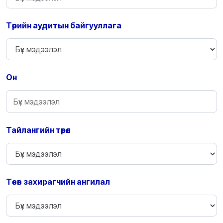
Төрийн аудитын байгууллага
Он
Тайлангийн төрөл
Төсөв захирагчийн ангилал