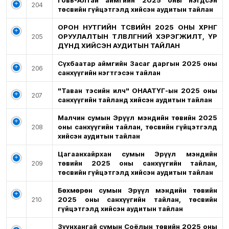
Говь-Алтай аймгийн 2025 оны нэгдсэн
204
төсвийн гүйцэтгэлд хийсэн аудитын тайлан
ОРОН НУТГИЙН ТӨСВИЙН 2025 ОНЫ ХӨРӨНГӨ
205
ОРУУЛАЛТЫН ТӨЛӨВЛӨГӨӨНИЙ ХЭРЭГЖИЛТ, ҮР
ДҮНД ХИЙСЭН АУДИТЫН ТАЙЛАН
Сүхбаатар аймгийн Засаг даргын 2025 оны
206
санхүүгийн нэгтгэсэн тайлан
"Таван тэсийн илч" ОНӨААТҮГ-ын 2025 оны
207
санхүүгийн тайланд хийсэн аудитын тайлан
Малчин сумын Эрүүл мэндийн төвийн 2025
208
оны санхүүгийн тайлан, төсвийн гүйцэтгэлд
хийсэн аудитын тайлан
Цагаанхайрхан сумын Эрүүл мэндийн
209
төвийн 2025 оны санхүүгийн тайлан,
төсвийн гүйцэтгэлд хийсэн аудитын тайлан
Бөхмөрөн сумын Эрүүл мэндийн төвийн
210
2025 оны санхүүгийн тайлан, төсвийн
гүйцэтгэлд хийсэн аудитын тайлан
Зүүнхангай сумын Соёлын төвийн 2025 оны