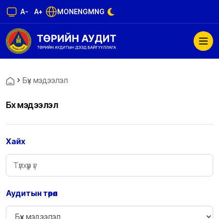
A-
A+
MON
ENG
MNG
Бүх мэдээлэл
Бүх мэдээлэл
Хайх
Аудитын төрөл