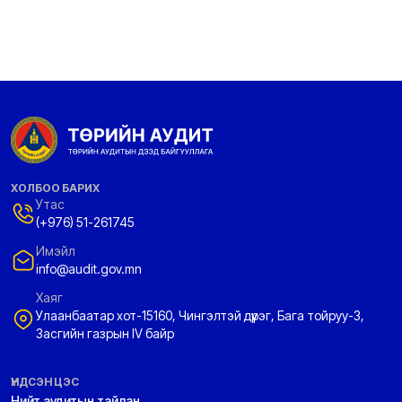
ХОЛБОО БАРИХ
Утас
(+976) 51-261745
Имэйл
info@audit.gov.mn
Хаяг
Улаанбаатар хот-15160, Чингэлтэй дүүрэг, Бага тойруу-3,
Засгийн газрын IV байр
ҮНДСЭН ЦЭС
Нийт аудитын тайлан