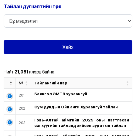
Тайлан дүгнэлтийн төрөл
Хайх
Нийт
21,081
илэрц байна.
№
Тайлангийн нэр:
Баянгол ЭМТӨВ хураангуй
201
Сум дундын Ойн анги Хураангүй тайлан
202
Говь-Алтай аймгийн 2025 оны нэгтгэсэн
203
санхүүгийн тайланд хийсэн аудитын тайлан