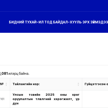
БИДНИЙ ТУХАЙ
ИЛ ТОД БАЙДАЛ
ХУУЛЬ ЭРХ ЗҮЙ
МЭДЭ
1,081
илэрц байна.
№
Тайлангийн нэр:
Гүйцэтгэсэн о
Улсын төсвийн 2025 оны хөрөнгө
161
оруулалтын төлөвлөгөөний хэрэгжилт, үр
дүн