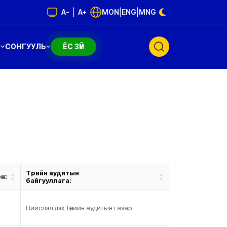
|
|
|
A-
A+
MON
ENG
MNG
Э
СОНГУУЛЬ
ЁС ЗҮЙ
Төрийн аудитын
н:
байгууллага:
Нийслэл дэх Төрийн аудитын газар