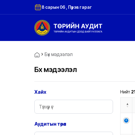
8 сарын 06 , Пүрэв гараг
Бүх мэдээлэл
Бүх мэдээлэл
Хайх
Нийт
2
Аудитын төрөл