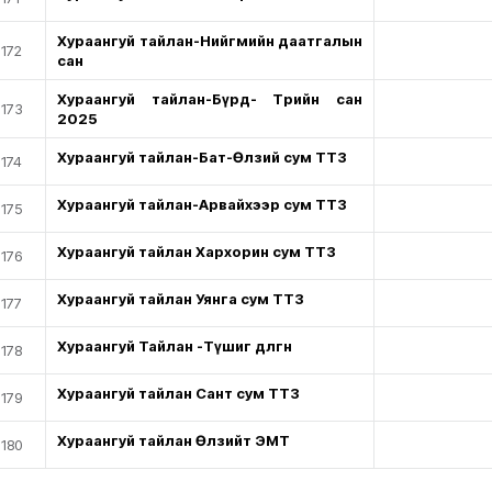
Хураангуй тайлан-Нийгмийн даатгалын
172
сан
Хураангуй тайлан-Бүрд- Төрийн сан
173
2025
Хураангуй тайлан-Бат-Өлзий сум ТТЗ
174
Хураангуй тайлан-Арвайхээр сум ТТЗ
175
Хураангуй тайлан Хархорин сум ТТЗ
176
Хураангуй тайлан Уянга сум ТТЗ
177
Хураангуй Тайлан -Түшиг дөлгөөн
178
Хураангуй тайлан Сант сум ТТЗ
179
Хураангуй тайлан Өлзийт ЭМТ
180