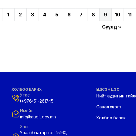
1
2
3
4
5
6
7
8
9
10
11
Сүүлд »
ХОЛБОО БАРИХ
ҮНДСЭН ЦЭС
Утас
Нийт аудитын тайл
(+976) 51-261745
Санал хүсэлт
Имэйл
info@audit.gov.mn
Холбоо барих
Хаяг
Улаанбаатар хот-15160,