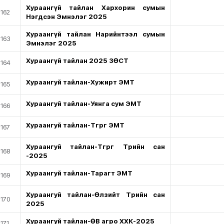
Хураангүй тайлан Хархорин сумын
162
Нэгдсэн Эмнэлэг 2025
Хураангүй тайлан Нарийнтээл сумын
163
Эмнэлэг 2025
Хураангүй тайлан 2025 ЗӨСТ
164
Хураангуй тайлан-Хужирт ЭМТ
165
Хураангуй тайлан-Уянга сум ЭМТ
166
Хураангуй тайлан-Төгрөг ЭМТ
167
Хураангуй тайлан-Төгрөг Төрийн сан
168
-2025
Хураангуй тайлан-Тарагт ЭМТ
169
Хураангуй тайлан-Өлзийт Төрийн сан
170
2025
Хураангуй тайлан-ӨВ агро ХХК-2025
171