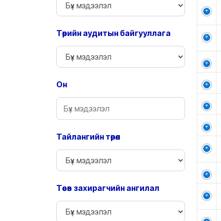
Төрийн аудитын байгууллага
Он
Тайлангийн төрөл
Төсөв захирагчийн ангилал