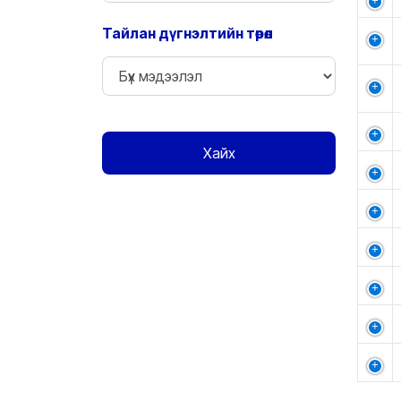
Тайлан дүгнэлтийн төрөл
Хайх