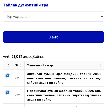
Тайлан дүгнэлтийн төрөл
Хайх
Нийт
21,081
илэрц байна.
№
Тайлангийн нэр:
Зүүнхангай сумын Эрүүл мэндийн төвийн 2025
221
оны санхүүгийн тайлан, төсвийн гүйцэтгэлд
хийсэн аудитын тайлан
Наранбулаг сумын Соёлын төвийн 2025 оны
222
санхүүгийн тайлан, төсвийн гүйцэтгэлд хийсэн
аудитын тайлан