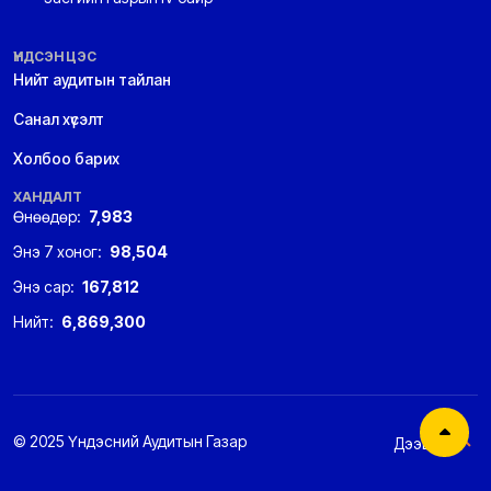
ҮНДСЭН ЦЭС
Нийт аудитын тайлан
Санал хүсэлт
Холбоо барих
ХАНДАЛТ
Өнөөдөр:
7,983
Энэ 7 хоног:
98,504
Энэ сар:
167,812
Нийт:
6,869,300
© 2025 Үндэсний Аудитын Газар
Дээшээ