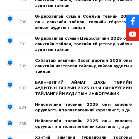
аудитын тайлан
Өндөрхангай сумын Соёлын төвийн 2025
230
оны санхүүгийн тайлан, төсвийн гүйцэтгэлд
хийсэн аудитын тайлан
Өндөрхангай сумын Цэцэрлэгийн 2025 оны
231
санхүүгийн тайлан, төсвийн гүйцэтгэлд хийсэн
аудитын тайлан
Сүхбаатар аймгийн Засаг даргын 2025 оны
232
санхүүгийн нэгтгэсэн тайланд хийсэн аудитын
тайлан
БАЯН-ӨЛГИЙ АЙМАГ ДАХЬ ТӨРИЙН
233
АУДИТЫН ГАЗРЫН 2025 ОНЫ САНХҮҮГИЙН
ТАЙЛАНГИЙН АУДИТЫН ИНФОГРАФИК
Нийслэлийн төсвийн 2025 оны хөрөнгө
234
оруулалтын төлөвлөгөөний хэрэгжилт, үр дүн
Нийслэлийн төсвийн 2025 оны хөрөнгө
235
оруулалтын төлөвлөгөөний хэрэгжилт, үр дүн
Хэнтий аймгийн Гурванбаян тосгоны