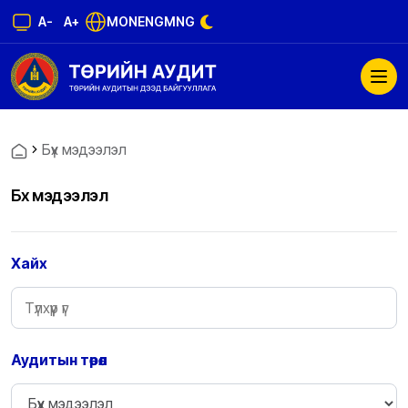
A-
A+
MON
ENG
MNG
Бүх мэдээлэл
Бүх мэдээлэл
Хайх
Аудитын төрөл