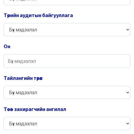
Төрийн аудитын байгууллага
Он
Тайлангийн төрөл
Төсөв захирагчийн ангилал