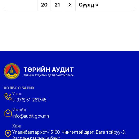
20
21
Сүүлд »
ХОЛБОО БАРИХ
Утас
(+976) 51-261745
Имэйл
info@audit.gov.mn
Хаяг
Улаанбаатар хот-15160, Чингэлтэй дүүрэг, Бага тойруу-3,
Засгийн газрын IV байр