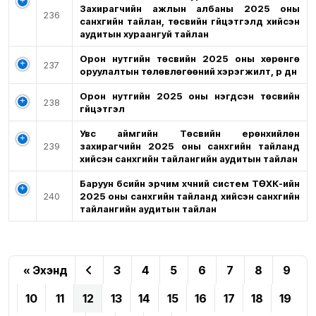
Захирагчийн ажлын албаны 2025 оны
236
санхүүгийн тайлан, төсвийн гүйцэтгэлд хийсэн
аудитын хураангуй тайлан
Орон нутгийн төсвийн 2025 оны хөрөнгө
237
оруулалтын төлөвлөгөөний хэрэгжилт, үр дүн
Орон нутгийн 2025 оны нэгдсэн төсвийн
238
гүйцэтгэл
Увс аймгийн Төсвийн ерөнхийлөн
239
захирагчийн 2025 оны санхүүгийн тайланд
хийсэн санхүүгийн тайлангийн аудитын тайлан
Баруун бүсийн эрчим хүчний систем ТӨХК-ийн
240
2025 оны санхүүгийн тайланд хийсэн санхүүгийн
тайлангийн аудитын тайлан
« Эхэнд
3
4
5
6
7
8
9
10
11
12
13
14
15
16
17
18
19