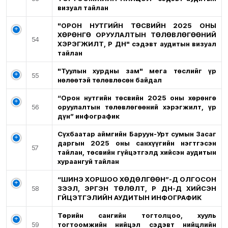
визуал тайлан
"ОРОН НУТГИЙН ТӨСВИЙН 2025 ОНЫ
ХӨРӨНГӨ ОРУУЛАЛТЫН ТӨЛӨВЛӨГӨӨНИЙ
54
ХЭРЭГЖИЛТ, ҮР ДҮН" сэдэвт аудитын визуал
тайлан
"Туулын хурдны зам" мега төслийг үр
55
нөлөөтэй төлөвлөсөн байдал
“Орон нутгийн төсвийн 2025 оны хөрөнгө
56
оруулалтын төлөвлөгөөний хэрэгжилт, үр
дүн” инфографик
Сүхбаатар аймгийн Баруун-Урт сумын Засаг
даргын 2025 оны санхүүгийн нэгтгэсэн
57
тайлан, төсвийн гүйцэтгэлд хийсэн аудитын
хураангуй тайлан
“ШИНЭ ХОРШОО ХӨДӨЛГӨӨН”-Д ОЛГОСОН
58
ЗЭЭЛ, ЭРГЭН ТӨЛӨЛТ, ҮР ДҮН-Д ХИЙСЭН
ГҮЙЦЭТГЭЛИЙН АУДИТЫН ИНФОГРАФИК
Төрийн сангийн тогтолцоо, хууль
59
тогтоомжийн нийцэл сэдэвт нийцлийн