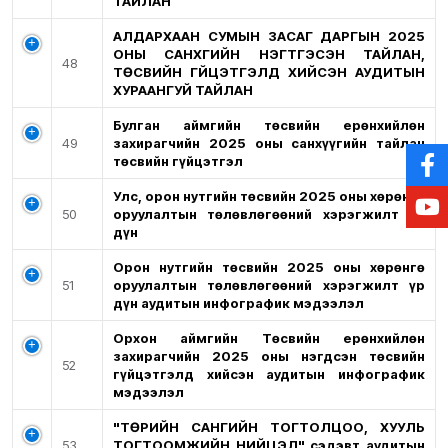
ТАЙЛАН
АЛДАРХААН СУМЫН ЗАСАГ ДАРГЫН 2025
ОНЫ САНХҮҮГИЙН НЭГТГЭСЭН ТАЙЛАН,
48
ТӨСВИЙН ГҮЙЦЭТГЭЛД ХИЙСЭН АУДИТЫН
ХУРААНГУЙ ТАЙЛАН
Булган аймгийн төсвийн ерөнхийлөн
49
захирагчийн 2025 оны санхүүгийн тайлан
төсвийн гүйцэтгэл
Улс, орон нутгийн төсвийн 2025 оны хөрөнгө
50
оруулалтын төлөвлөгөөний хэрэгжилт үр
дүн
Орон нутгийн төсвийн 2025 оны хөрөнгө
51
оруулалтын төлөвлөгөөний хэрэгжилт үр
дүн аудитын инфографик мэдээлэл
Орхон аймгийн Төсвийн ерөнхийлөн
захирагчийн 2025 оны нэгдсэн төсвийн
52
гүйцэтгэлд хийсэн аудитын инфографик
мэдээлэл
"ТӨРИЙН САНГИЙН ТОГТОЛЦОО, ХУУЛЬ
53
ТОГТООМЖИЙН НИЙЦЭЛ" сэдэвт аудитын