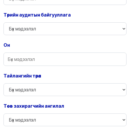
Төрийн аудитын байгууллага
Он
Тайлангийн төрөл
Төсөв захирагчийн ангилал