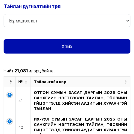
Тайлан дүгнэлтийн төрөл
Хайх
Нийт
21,081
илэрц байна.
№
Тайлангийн нэр:
ОТГОН СУМЫН ЗАСАГ ДАРГЫН 2025 ОНЫ
САНХҮҮГИЙН НЭГТГЭСЭН ТАЙЛАН, ТӨСВИЙН
41
ГҮЙЦЭТГЭЛД ХИЙСЭН АУДИТЫН ХУРААНГУЙ
ТАЙЛАН
ИХ-УУЛ СУМЫН ЗАСАГ ДАРГЫН 2025 ОНЫ
САНХҮҮГИЙН НЭГТГЭСЭН ТАЙЛАН, ТӨСВИЙН
42
ГҮЙЦЭТГЭЛД ХИЙСЭН АУДИТЫН ХУРААНГУЙ