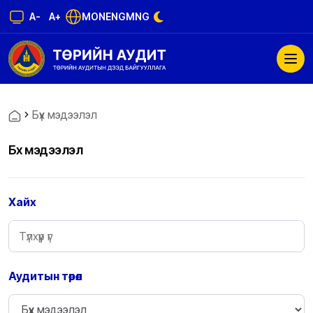
A-
A+
MON
ENG
MNG
Бүх мэдээлэл
Бүх мэдээлэл
Хайх
Аудитын төрөл