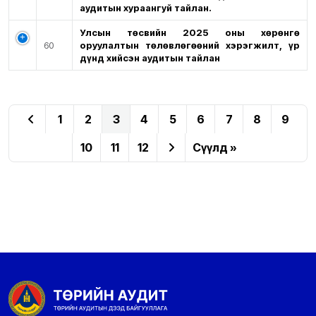
аудитын хураангуй тайлан.
Улсын төсвийн 2025 оны хөрөнгө
60
оруулалтын төлөвлөгөөний хэрэгжилт, үр
дүнд хийсэн аудитын тайлан
1
2
3
4
5
6
7
8
9
10
11
12
Сүүлд »