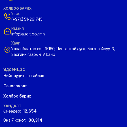
ХОЛБОО БАРИХ
Утас
(+976) 51-261745
Имэйл
info@audit.gov.mn
Хаяг
Улаанбаатар хот-15160, Чингэлтэй дүүрэг, Бага тойруу-3,
Засгийн газрын IV байр
ҮНДСЭН ЦЭС
Нийт аудитын тайлан
Санал хүсэлт
Холбоо барих
ХАНДАЛТ
Өнөөдөр:
12,654
Энэ 7 хоног:
88,314