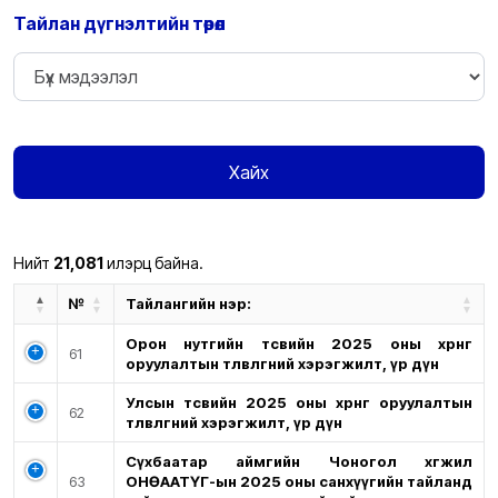
Тайлан дүгнэлтийн төрөл
Хайх
Нийт
21,081
илэрц байна.
№
Тайлангийн нэр:
Орон нутгийн төсвийн 2025 оны хөрөнгө
61
оруулалтын төлөвлөгөөний хэрэгжилт, үр дүн
Улсын төсвийн 2025 оны хөрөнгө оруулалтын
62
төлөвлөгөөний хэрэгжилт, үр дүн
Сүхбаатар аймгийн Чоногол хөгжил
63
ОНӨААТҮГ-ын 2025 оны санхүүгийн тайланд