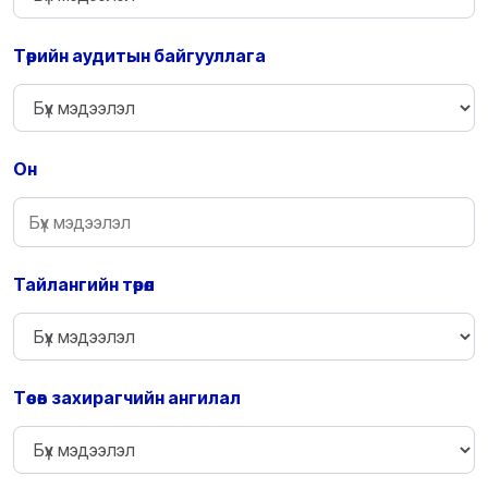
Төрийн аудитын байгууллага
Он
Тайлангийн төрөл
Төсөв захирагчийн ангилал