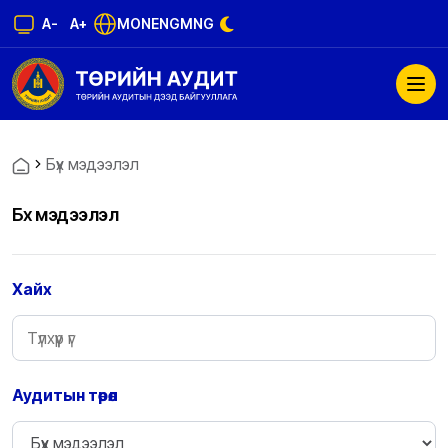
A-
A+
MON
ENG
MNG
Бүх мэдээлэл
Бүх мэдээлэл
Хайх
Аудитын төрөл