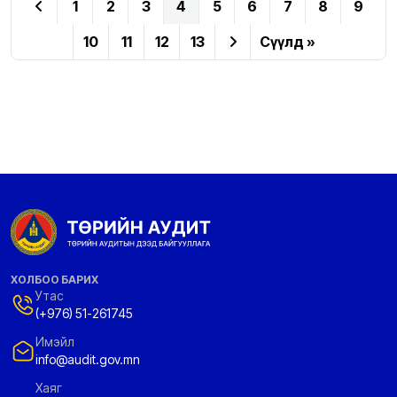
1
2
3
4
5
6
7
8
9
10
11
12
13
Сүүлд »
ХОЛБОО БАРИХ
Утас
(+976) 51-261745
Имэйл
info@audit.gov.mn
Хаяг