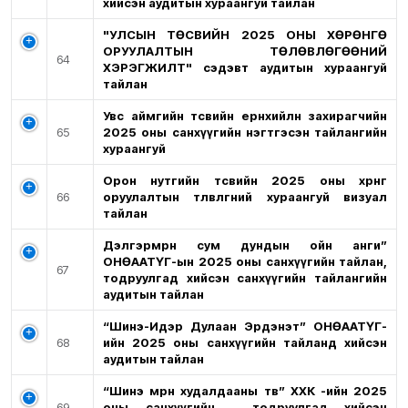
хийсэн аудитын хураангуй тайлан
"УЛСЫН ТӨСВИЙН 2025 ОНЫ ХӨРӨНГӨ
ОРУУЛАЛТЫН ТӨЛӨВЛӨГӨӨНИЙ
64
ХЭРЭГЖИЛТ" сэдэвт аудитын хураангуй
тайлан
Увс аймгийн төсвийн ерөнхийлөн захирагчийн
65
2025 оны санхүүгийн нэгтгэсэн тайлангийн
хураангуй
Орон нутгийн төсвийн 2025 оны хөрөнгө
66
оруулалтын төлөвлөгөөний хураангуй визуал
тайлан
Дэлгэрмөрөн сум дундын ойн анги”
ОНӨААТҮГ-ын 2025 оны санхүүгийн тайлан,
67
тодруулгад хийсэн санхүүгийн тайлангийн
аудитын тайлан
“Шинэ-Идэр Дулаан Эрдэнэт” ОНӨААТҮГ-
68
ийн 2025 оны санхүүгийн тайланд хийсэн
аудитын тайлан
“Шинэ мөрөн худалдааны төв” ХХК -ийн 2025
69
оны санхүүгийн , тодруулгад хийсэн