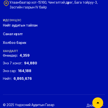
Улаанбаатар хот-15160, Чингэлтэй дүүрэг, Бага тойруу-3,
Засгийн газрын IV байр
ҮНДСЭН ЦЭС
Нийт аудитын тайлан
Санал хүсэлт
Холбоо барих
ХАНДАЛТ
Өнөөдөр:
4,359
Энэ 7 хоног:
94,880
Энэ сар:
164,188
Нийт:
6,865,676
© 2025 Үндэсний Аудитын Газар
Дээшээ